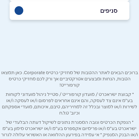
סניפים
04-8747445
קרית מוצקין
באתר
החשמונאים 79
04-8747445
שם מלא
*
ברוכים הבאים לאתר ההטבות של מחזיקי כרטיס Corporate. כאן תמצאו
טלפון
*
הטבות, הנחות ומבצעים אטרקטיביים אך ורק לכם מחזיקי כרטיס
קורפורייט!
* קבוצת ישראכרט / מועדון קורפורייט / סטייל ניהול מועדוני לקוחות
אימייל
*
בע"מ אינם צד לעסקה, והם אינם אחראים לפרסום ו/או לעסקה ו/או
לשירות ו/או למוצר ובכלל זה למחיריהם, טיבם, איכותם, מועדי אספקתם
וכיוב' ט.ל.ח
נושא
*
* הנפקת הכרטיס וגובה המסגרת נתונים לשיקול דעתה הבלעדי של
ישראכרט בע"מ ו/או פרימיום אקספרס בע"מ ו/או ישראכרט מימון בע"מ
אנא חזרו אלי בקשר ל...
ו/או הבנק המנפיק * אי עמידה בפירעון ההלוואה או האשראי עלולה לגרור