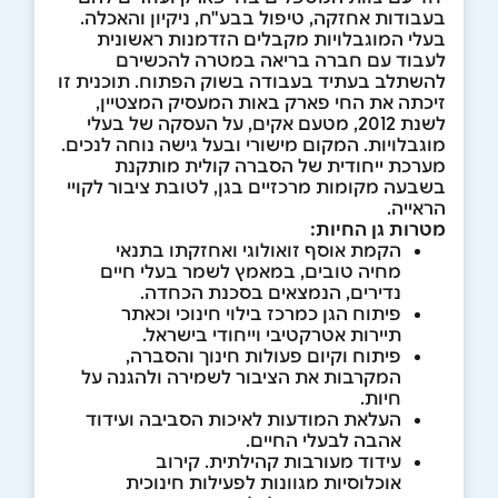
בעבודות אחזקה, טיפול בבע"ח, ניקיון והאכלה.
בעלי המוגבלויות מקבלים הזדמנות ראשונית
לעבוד עם חברה בריאה במטרה להכשירם
להשתלב בעתיד בעבודה בשוק הפתוח. תוכנית זו
זיכתה את החי פארק באות המעסיק המצטיין,
לשנת 2012, מטעם אקים, על העסקה של בעלי
מוגבלויות. המקום מישורי ובעל גישה נוחה לנכים.
מערכת ייחודית של הסברה קולית מותקנת
בשבעה מקומות מרכזיים בגן, לטובת ציבור לקויי
הראייה.
מטרות גן החיות:
הקמת אוסף זואולוגי ואחזקתו בתנאי
מחיה טובים, במאמץ לשמר בעלי חיים
נדירים, הנמצאים בסכנת הכחדה.
פיתוח הגן כמרכז בילוי חינוכי וכאתר
תיירות אטרקטיבי וייחודי בישראל.
פיתוח וקיום פעולות חינוך והסברה,
המקרבות את הציבור לשמירה ולהגנה על
חיות.
העלאת המודעות לאיכות הסביבה ועידוד
אהבה לבעלי החיים.
עידוד מעורבות קהילתית. קירוב
אוכלוסיות מגוונות לפעילות חינוכית