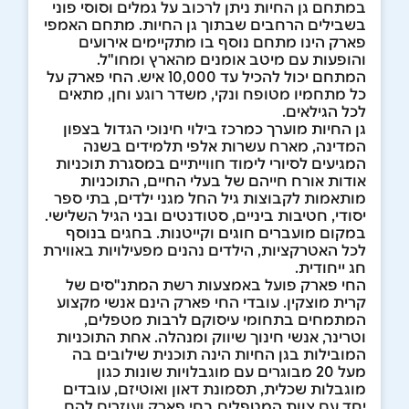
במתחם גן החיות ניתן לרכוב על גמלים וסוסי פוני
בשבילים הרחבים שבתוך גן החיות. מתחם האמפי
פארק הינו מתחם נוסף בו מתקיימים אירועים
והופעות עם מיטב אומנים מהארץ ומחו"ל.
המתחם יכול להכיל עד 10,000 איש. החי פארק על
כל מתחמיו מטופח ונקי, משדר רוגע וחן, מתאים
לכל הגילאים.
גן החיות מוערך כמרכז בילוי חינוכי הגדול בצפון
המדינה, מארח עשרות אלפי תלמידים בשנה
המגיעים לסיורי לימוד חווייתיים במסגרת תוכניות
אודות אורח חייהם של בעלי החיים, התוכניות
מותאמות לקבוצות גיל החל מגני ילדים, בתי ספר
יסודי, חטיבות ביניים, סטודנטים ובני הגיל השלישי.
במקום מועברים חוגים וקייטנות. בחגים בנוסף
לכל האטרקציות, הילדים נהנים מפעילויות באווירת
חג ייחודית.
החי פארק פועל באמצעות רשת המתנ"סים של
קרית מוצקין. עובדי החי פארק הינם אנשי מקצוע
המתמחים בתחומי עיסוקם לרבות מטפלים,
וטרינר, אנשי חינוך שיווק ומנהלה. אחת התוכניות
המובילות בגן החיות הינה תוכנית שילובים בה
מעל 20 מבוגרים עם מוגבלויות שונות כגון
מוגבלות שכלית, תסמונת דאון ואוטיזם, עובדים
יחד עם צוות המטפלים בחי פארק ועוזרים להם