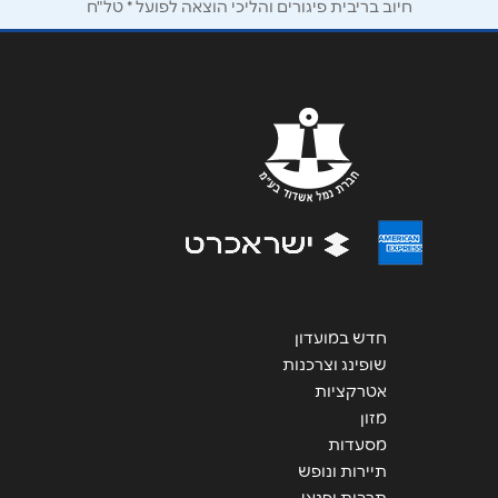
חיוב בריבית פיגורים והליכי הוצאה לפועל * טל"ח
הודעה
*
שליחה
חדש במועדון
שופינג וצרכנות
אטרקציות
מזון
מסעדות
תיירות ונופש