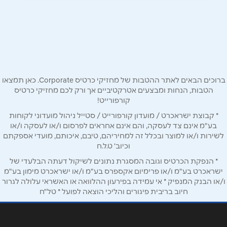
צפת
שם מלא
*
ירושלים 32
04-6971789
טלפון
*
ברוכים הבאים לאתר ההטבות של מחזיקי כרטיס Corporate. כאן תמצאו
אימייל
*
הטבות, הנחות ומבצעים אטרקטיביים אך ורק לכם מחזיקי כרטיס
קורפורייט!
* קבוצת ישראכרט / מועדון קורפורייט / סטייל ניהול מועדוני לקוחות
נושא
*
בע"מ אינם צד לעסקה, והם אינם אחראים לפרסום ו/או לעסקה ו/או
אנא חזרו אלי בקשר ל...
לשירות ו/או למוצר ובכלל זה למחיריהם, טיבם, איכותם, מועדי אספקתם
וכיוב' ט.ל.ח
הודעה
*
* הנפקת הכרטיס וגובה המסגרת נתונים לשיקול דעתה הבלעדי של
ישראכרט בע"מ ו/או פרימיום אקספרס בע"מ ו/או ישראכרט מימון בע"מ
ו/או הבנק המנפיק * אי עמידה בפירעון ההלוואה או האשראי עלולה לגרור
חיוב בריבית פיגורים והליכי הוצאה לפועל * טל"ח