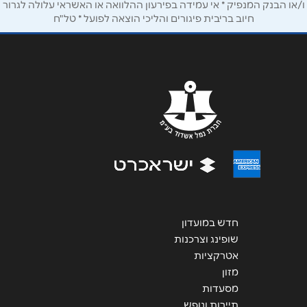
ו/או הבנק המנפיק * אי עמידה בפירעון ההלוואה או האשראי עלולה לגרור
חיוב בריבית פיגורים והליכי הוצאה לפועל * טל"ח
שליחה
חדש במועדון
שופינג וצרכנות
אטרקציות
מזון
מסעדות
תיירות ונופש