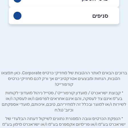
050-5209996
סניפים
אילת
שם מלא
*
חוף אלמוג
050-5209996
טלפון
*
ברוכים הבאים לאתר ההטבות של מחזיקי כרטיס Corporate. כאן תמצאו
אימייל
*
הטבות, הנחות ומבצעים אטרקטיביים אך ורק לכם מחזיקי כרטיס
קורפורייט!
* קבוצת ישראכרט / מועדון קורפורייט / סטייל ניהול מועדוני לקוחות
נושא
*
בע"מ אינם צד לעסקה, והם אינם אחראים לפרסום ו/או לעסקה ו/או
אנא חזרו אלי בקשר ל...
לשירות ו/או למוצר ובכלל זה למחיריהם, טיבם, איכותם, מועדי אספקתם
וכיוב' ט.ל.ח
הודעה
*
* הנפקת הכרטיס וגובה המסגרת נתונים לשיקול דעתה הבלעדי של
ישראכרט בע"מ ו/או פרימיום אקספרס בע"מ ו/או ישראכרט מימון בע"מ