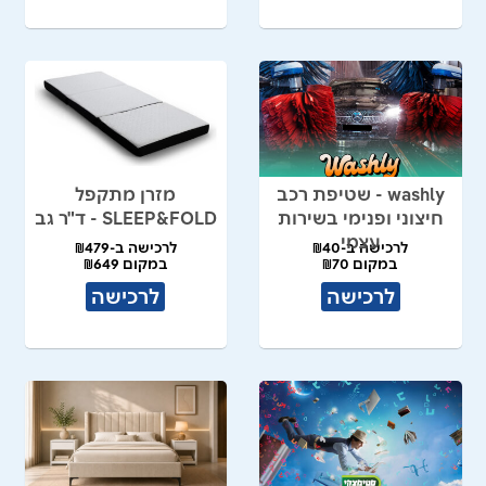
washly - שטיפת רכב
מזרן מתקפל
חיצוני ופנימי בשירות
SLEEP&FOLD - ד"ר גב
עצמי
לרכישה ב-₪40
לרכישה ב-₪479
במקום ₪70
במקום ₪649
לרכישה
לרכישה