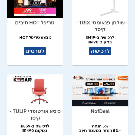
שולחן פנאומטי TRIX -
טריפל HOT סיבים
קיסר
לרכישה ב-₪419
מבצע טריפל HOT
במקום ₪690
לרכישה
לפרטים
NofDeal
כיסא אורטופדי TULIP -
קיסר
5% הנחה
לרכישה ב-₪839
+5% הנחה במעמד חיוב
במקום ₪1490