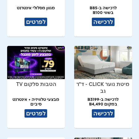
לרכישה ב-₪85
מגוון מסלולי אינטרנט
בשווי ₪100
לרכישה
לפרטים
מיטת נוער CLICK - ד"ר
הטבות סלקום TV
גב
לרכישה ב-₪3199
מבצעי טלוויזיה + אינטרנט
במקום ₪4,490
סיבים
לרכישה
לפרטים