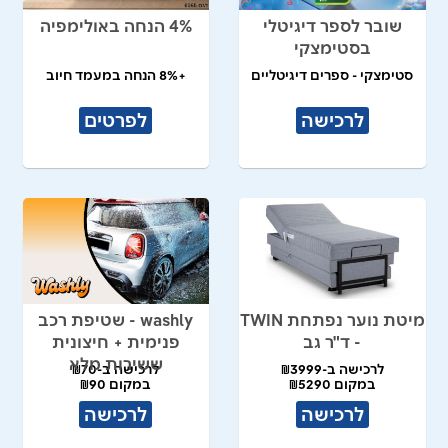
שובר לספר דיגיטלי
4% הנחה באולימפיה
בסטימצקי
סטימצקי - ספרים דיגיטליים
+8% הנחה במעמד חיוב
לרכישה
לפרטים
מיטת נוער נפתחת TWIN
washly - שטיפת רכב
- ד"ר גב
פנימית + חיצונית
ששירות מלא
לרכישה ב-₪3999
לרכישה ב-₪70
במקום ₪5290
במקום ₪90
לרכישה
לרכישה