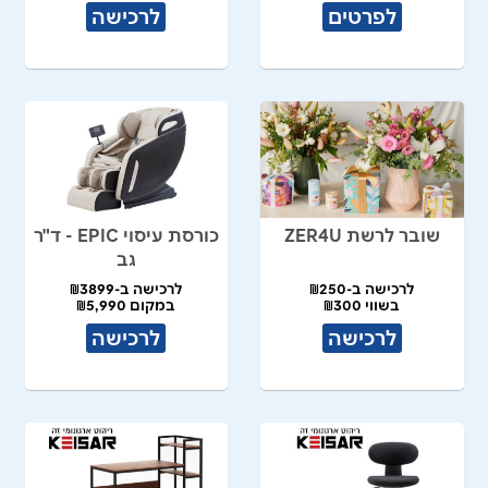
לפרטים
לרכישה
שובר לרשת ZER4U
כורסת עיסוי EPIC - ד"ר
גב
לרכישה ב-₪250
לרכישה ב-₪3899
בשווי ₪300
במקום ₪5,990
לרכישה
לרכישה