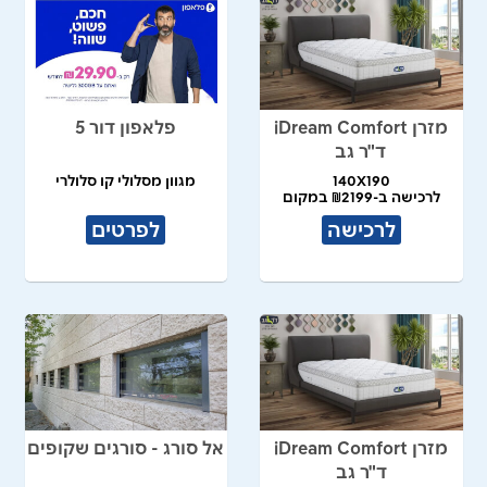
מזרן iDream Comfort
פלאפון דור 5
ד"ר גב
140X190
מגוון מסלולי קו סלולרי
לרכישה ב-₪2199 במקום
₪4,490
לרכישה
לפרטים
מזרן iDream Comfort
אל סורג - סורגים שקופים
ד"ר גב