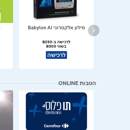
שת קרביץ
מילון אלקטרוני Babylon AI
ע
לרכישה ב-₪250
בשווי ₪300
לרכישה
הטבות ONLINE