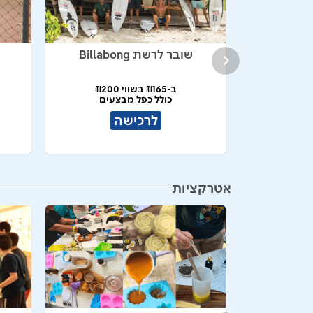
FRANCE
שובר לרשת Billabong
בעיצוב איטלקי
ב-₪165 בשווי ₪200
כולל כפל מבצעים
לרכישה
אטרקציות