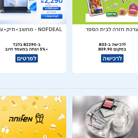
רכת חזרה לבית הספר
NOFDEAL - מחשב+תיק+עכבר
לרכישה ב-₪33
ב-₪2290 בלבד
במקום ₪59.90
+5% הנחה במעמד חיוב
לרכישה
לפרטים