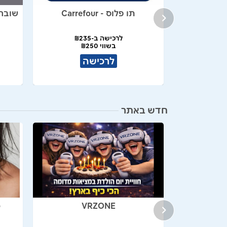
תו פלוס - Carrefour
שובר לאתר S
לרכישה ב-₪235
צעים
בשווי ₪250
לרכישה
חדש באתר
VRZONE
כ