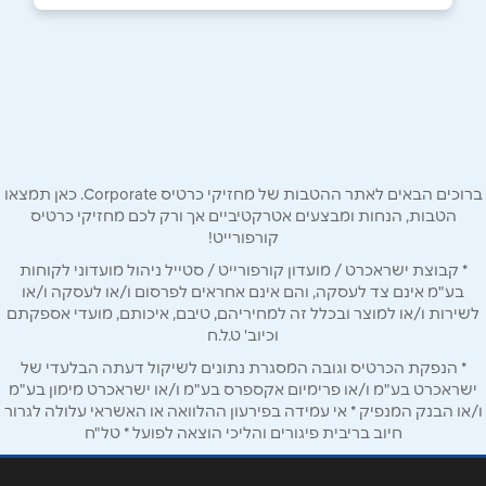
050-5890270
|
03-9623222
באתר
שם מלא
*
ברוכים הבאים לאתר ההטבות של מחזיקי כרטיס Corporate. כאן תמצאו
הטבות, הנחות ומבצעים אטרקטיביים אך ורק לכם מחזיקי כרטיס
קורפורייט!
טלפון
*
* קבוצת ישראכרט / מועדון קורפורייט / סטייל ניהול מועדוני לקוחות
בע"מ אינם צד לעסקה, והם אינם אחראים לפרסום ו/או לעסקה ו/או
לשירות ו/או למוצר ובכלל זה למחיריהם, טיבם, איכותם, מועדי אספקתם
אימייל
*
וכיוב' ט.ל.ח
* הנפקת הכרטיס וגובה המסגרת נתונים לשיקול דעתה הבלעדי של
ישראכרט בע"מ ו/או פרימיום אקספרס בע"מ ו/או ישראכרט מימון בע"מ
נושא
*
ו/או הבנק המנפיק * אי עמידה בפירעון ההלוואה או האשראי עלולה לגרור
אנא חזרו אלי בקשר ל...
חיוב בריבית פיגורים והליכי הוצאה לפועל * טל"ח
הודעה
*