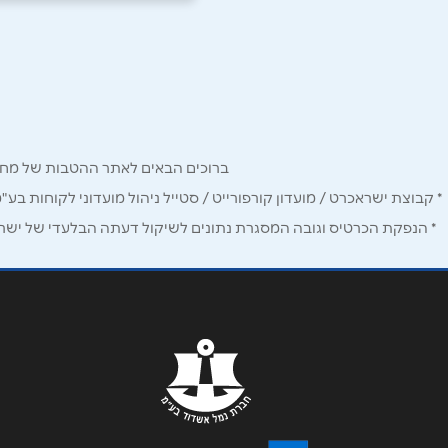
ראשון לציון
רוטשילד 104
שם מלא
*
03-6228055
טלפון
*
ברוכים הבאים לאתר ההטבות של מחזיקי כרטיס Corporate. כאן תמצאו הטבות, הנחות ומבצעים אטרקטיביים אך ו
נושא
*
* קבוצת ישראכרט / מועדון קורפורייט / סטייל ניהול מועדוני לקוחות בע"
* הנפקת הכרטיס וגובה המסגרת נתונים לשיקול דעתה הבלעדי של ישראכר
אנא חזרו אלי בקשר ל...
הודעה
*