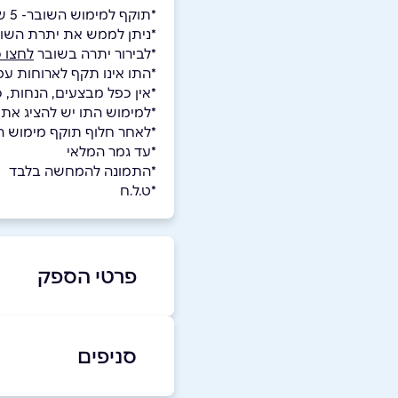
*תוקף למימוש השובר- 5 שנים.
*ניתן לממש את יתרת השו
*לבירור יתרה בשובר
לחצו כ
*התו אינו תקף לארוחות עס
*אין כפל מבצעים, הנחות, 
*למימוש התו יש להציג את
*לאחר חלוף תוקף מימוש השו
*עד גמר המלאי
*התמונה להמחשה בלבד
*ט.ל.ח
פרטי הספק
03-6228055
סניפים
באתר
בפייסבוק