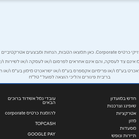
אימייל
*
רק לכם מחזיקי כרטיס קורפורייט!
מ אינם צד לעסקה, והם אינם אחראים לפרסום ו/או לעסקה ו/או לשירות ו/א
ט בע"מ ו/או פרימיום אקספרס בע"מ ו/או ישראכרט מימון בע"מ ו/או הבנ
בריבית פיגורים והליכי הוצאה לפועל * טל"ח
חדש במועדון
עובדי נמל אשדוד ברוכים
הבאים
שופינג וצרכנות
להזמנת כרטיס corporate
אטרקציות
מזון
TOPCASH
מסעדות
GOOGLE PAY
שליחה
תיירות ונופש