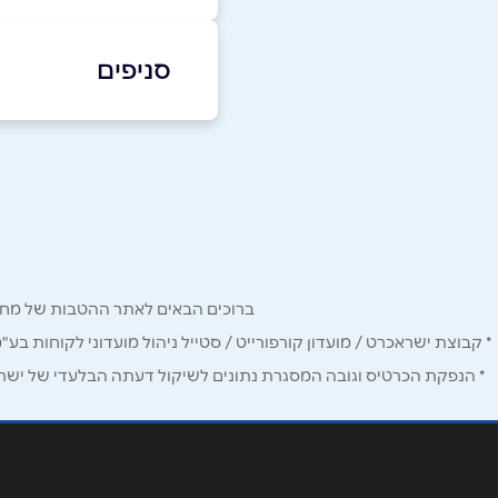
053-8088899
סניפים
באתר
בפייסבוק
תל אביב יפו
דיזינגוף סנטר 50
שם מלא
*
טלפון
*
ברוכים הבאים לאתר ההטבות של מחזיקי כרטיס Corporate. כאן תמצאו הטבות, הנחות ומבצעים אטרקטיביים אך ו
נושא
*
* קבוצת ישראכרט / מועדון קורפורייט / סטייל ניהול מועדוני לקוחות בע"
* הנפקת הכרטיס וגובה המסגרת נתונים לשיקול דעתה הבלעדי של ישראכר
אנא חזרו אלי בקשר ל...
הודעה
*