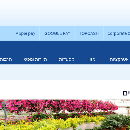
co
TOPCASH
GOOGLE PAY
Apple pay
אטרקציות
מזון
מסעדות
תיירות ונופש
תרבות 
ם