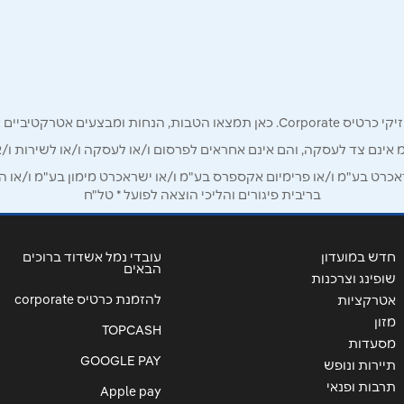
אימייל
*
רק לכם מחזיקי כרטיס קורפורייט!
מ אינם צד לעסקה, והם אינם אחראים לפרסום ו/או לעסקה ו/או לשירות ו/א
ט בע"מ ו/או פרימיום אקספרס בע"מ ו/או ישראכרט מימון בע"מ ו/או הבנ
בריבית פיגורים והליכי הוצאה לפועל * טל"ח
חדש במועדון
עובדי נמל אשדוד ברוכים
הבאים
שופינג וצרכנות
להזמנת כרטיס corporate
אטרקציות
שליחה
מזון
TOPCASH
מסעדות
GOOGLE PAY
תיירות ונופש
תרבות ופנאי
Apple pay