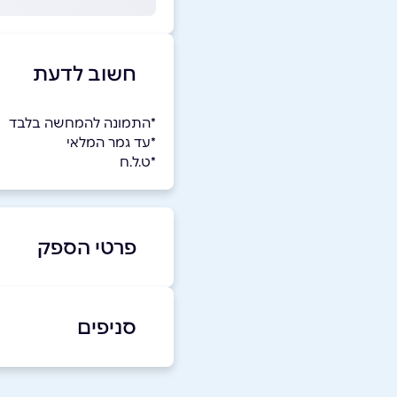
חשוב לדעת
*התמונה להמחשה בלבד
*עד גמר המלאי
*ט.ל.ח
פרטי הספק
054-9757850
סניפים
הרצליה
שם מלא
*