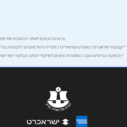
דרך ירושלים 7
טלפון
*
054-9757850
נושא
*
ברוכים הבאים לאתר ההטבות של מחזיקי כרטיס Corporate. כאן תמצאו הטבות, הנחות ומבצעים אטרקטיביים אך ו
אנא חזרו אלי בקשר ל...
* קבוצת ישראכרט / מועדון קורפורייט / סטייל ניהול מועדוני לקוחות בע"
הודעה
*
* הנפקת הכרטיס וגובה המסגרת נתונים לשיקול דעתה הבלעדי של ישראכר