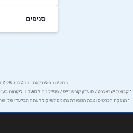
04423055
|
048444408
סניפים
באתר
קרית אתא
העצמאות 65
שם מלא
*
טלפון
*
ברוכים הבאים לאתר ההטבות של מחזיקי כרטיס Corporate. כאן תמצאו הטבות, הנחות ומבצעים אטרקטיביים אך ו
נושא
*
* קבוצת ישראכרט / מועדון קורפורייט / סטייל ניהול מועדוני לקוחות בע"
* הנפקת הכרטיס וגובה המסגרת נתונים לשיקול דעתה הבלעדי של ישראכר
אנא חזרו אלי בקשר ל...
הודעה
*