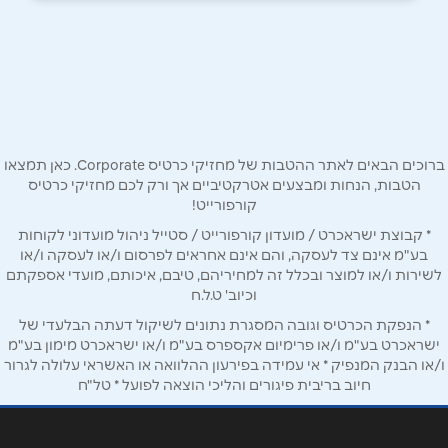
באתר
בפייסבוק
באינסטגרם
ביוטיוב
בוואטסאפ
שם מלא
*
ברוכים הבאים לאתר ההטבות של מחזיקי כרטיס Corporate. כאן תמצאו
הטבות, הנחות ומבצעים אטרקטיביים אך ורק לכם מחזיקי כרטיס
קורפורייט!
טלפון
*
* קבוצת ישראכרט / מועדון קורפורייט / סטייל ניהול מועדוני לקוחות
בע"מ אינם צד לעסקה, והם אינם אחראים לפרסום ו/או לעסקה ו/או
לשירות ו/או למוצר ובכלל זה למחיריהם, טיבם, איכותם, מועדי אספקתם
אימייל
*
וכיוב' ט.ל.ח
* הנפקת הכרטיס וגובה המסגרת נתונים לשיקול דעתה הבלעדי של
נושא
*
ישראכרט בע"מ ו/או פרימיום אקספרס בע"מ ו/או ישראכרט מימון בע"מ
ו/או הבנק המנפיק * אי עמידה בפירעון ההלוואה או האשראי עלולה לגרור
אנא חזרו אלי בקשר ל...
חיוב בריבית פיגורים והליכי הוצאה לפועל * טל"ח
הודעה
*