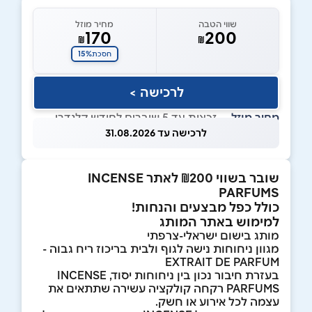
שווי הטבה
מחיר מוזל
170
200
₪
₪
15%
חסכת
לרכישה >
מחיר מוזל
— זכאות עד 5 שוברים לחודש קלנדרי
לרכישה עד 31.08.2026
שובר בשווי ₪200 לאתר INCENSE
PARFUMS
כולל כפל מבצעים והנחות!
למימוש באתר המותג
מותג בישום ישראלי-צרפתי
מגוון ניחוחות נישה לגוף ולבית בריכוז ריח גבוה -
EXTRAIT DE PARFUM
בעזרת חיבור נכון בין ניחוחות יסוד, INCENSE
PARFUMS רקחה קולקציה עשירה שתתאים את
עצמה לכל אירוע או חשק.