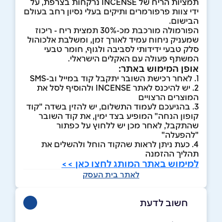
תמציות הריח של INCENSE נרקחות בצרפת, על
ידי צוות פרפורמרים ותיקים בעלי נסיון רחב בעולם
הבישום.
הפורמולה מורכבת מכ-30% תמצית ריח - ריכוז
שמעניק ניחוח עמיד לאורך זמן, ומשלבת אלכוהול
סלק טבעי ידידותי לסביבה ולגוף, חומר טבעי
המשתף פעולה עם האקלים הישראלי.
אופן המימוש באתר:
1. לאחר רכישת השובר יתקבל קוד במייל וב-SMS
2. יש להיכנס לאתר INCENSE ולהוסיף לסל את
המוצרים הרצויים
3. בהגיעכם לעמוד התשלום, יש להזין בשדה "קוד
קופון הנחה" המופיע בצד ימין, את קוד השובר
שהתקבל, לאחר מכן יש ללחוץ על כפתור
"להפעלה"
4. כעת ניתן לראות שהקוד הוחל ולהשלים את
תהליך ההזמנה
למימוש באתר המותג לחצו כאן >>
לאתר בית העסק
חשוב לדעת