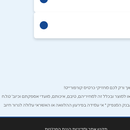
ירושלים
מעלה אדומים שדרות
המייסדים 15
073-2904626
רמת גן
ו למוצר ובכלל זה למחיריהם, טיבם, איכותם, מועדי אספקתם וכיוב' ט.ל.ח
מגדלי ב.ס.ר 2, בן גוריון 7
ק המנפיק * אי עמידה בפירעון ההלוואה או האשראי עלולה לגרור חיוב
03-5707111
תקנון אתר ומדיניות הגנת הפרטיות