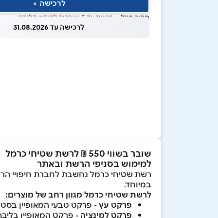
לרכישה >
מחיר מוזל
— זכאות עד 5 שוברים לחודש קלנדרי
לרכישה עד 31.08.2026
שובר בשווי 550 ₪ לרשת שטיחי כרמל
למימוש בסניפי הרשת ובאתר
רשת שטיחי כרמל נחשבת לחברת חיפויי הרצפ
במיוחד.
לרשת שטיחי כרמל מגוון רחב של מוצרים:
פרקט עץ
- פרקט טבעי המאופיין בסטנד
פרקט למינציה
- פרקט המאופיין בליבת HDF העשויה מעץ טבעי איכותי, חיבורים חזקים ועמידה בפני דהייה, שחיקה וחדירת