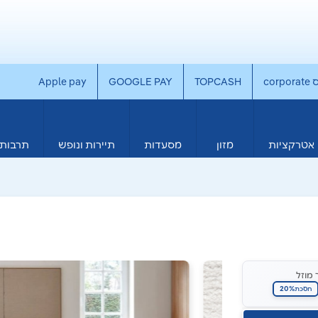
co
TOPCASH
GOOGLE PAY
Apple pay
אטרקציות
מזון
מסעדות
תיירות ונופש
תרבות 
 מוזל
20%
חסכת