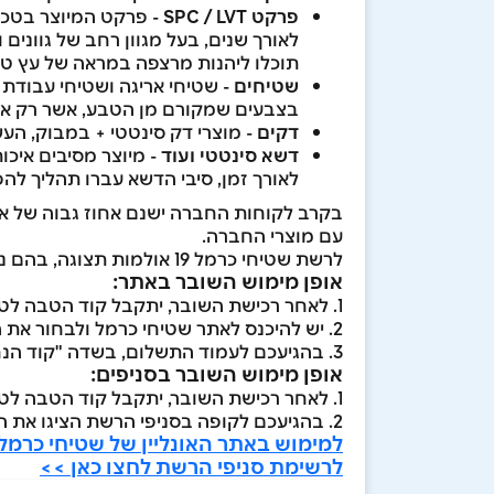
פרקט SPC / LVT
- פרקט המיוצר בטכנו
לאורך שנים, בעל מגוון רחב של גוונים 
תוכלו ליהנות מרצפה במראה של עץ טבעי
שטיחים
- שטיחי אריגה ושטיחי עבודת י
בצבעים שמקורם מן הטבע, אשר רק אומנ
דקים
- מוצרי דק סינטטי + במבוק, העשו
דשא סינטטי ועוד
- מיוצר מסיבים איכו
לאורך זמן, סיבי הדשא עברו תהליך ל
בקרב לקוחות החברה ישנם אחוז גבוה של אד
עם מוצרי החברה.
לרשת שטיחי כרמל 19 אולמות תצוגה, בהם ניתן להתרשם מהמבחר הגדול של המוצרים, מרעיונות לעיצוב ומפתרונות חיפוי מתקדמים.
אופן מימוש השובר באתר:
1. לאחר רכישת השובר, יתקבל קוד הטבה לטלפון הנייד ולמייל
2. יש להיכנס לאתר שטיחי כרמל ולבחור את המוצרים הרצויים
3. בהגיעכם לעמוד התשלום, בשדה "קוד הנחה" יש להזין את קוד השובר שהתקבל וללחוץ על כפתור "החל"
אופן מימוש השובר בסניפים:
1. לאחר רכישת השובר, יתקבל קוד הטבה לטלפון הנייד ולמייל
2. בהגיעכם לקופה בסניפי הרשת הציגו את הקוד בפני הקופאי/ת
למימוש באתר האונליין של שטיחי כרמל 
לרשימת סניפי הרשת לחצו כאן >>