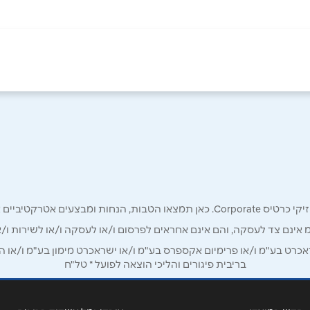
ב בית חירות
קריית ביאליק
הראשונים 1
דרך עכו 152
04-8779928
03-9081949
אימייל
*
 הגליל
רק לכם מחזיקי כרטיס קורפורייט!
נהריה
מ אינם צד לעסקה, והם אינם אחראים לפרסום ו/או לעסקה ו/או לשירות ו/א
העמל 4
תחנה מרכזית אגד
ט בע"מ ו/או פרימיום אקספרס בע"מ ו/או ישראכרט מימון בע"מ ו/או הבנ
בריבית פיגורים והליכי הוצאה לפועל * טל"ח
04-9924791
04-6463310