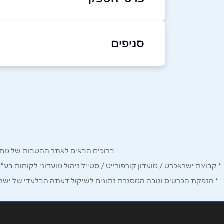
03-9536534
סניפים
באתר
בפייסבוק
באינסטגרם
ירושלים
מוש
פייר קניג 32
שם מלא
*
073-2904620
טלפון
*
באר שבע
נוף
ברוכים הבאים לאתר ההטבות של מחזיקי כרטיס Corporate. כאן תמצאו הטבות, הנחות ומבצעים אטרקטיביים אך ו
נושא
*
* קבוצת ישראכרט / מועדון קורפורייט / סטייל ניהול מועדוני לקוחות בע"
השדרה השביעית, אליהו נאוי
* הנפקת הכרטיס וגובה המסגרת נתונים לשיקול דעתה הבלעדי של ישראכר
אנא חזרו אלי בקשר ל...
12
03-9081950
הודעה
*