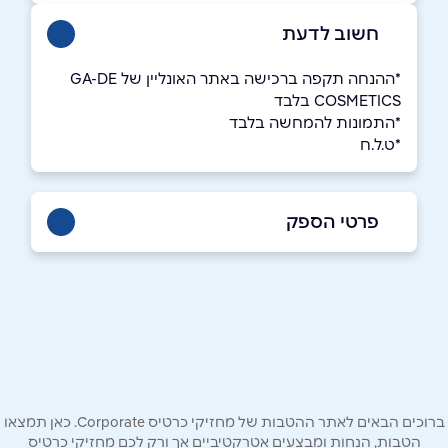
חשוב לדעת
ָ*ההנחה תקפה ברכישה באתר האונליין של GA-DE
COSMETICS בלבד
*התמונות להמחשה בלבד
*ט.ל.ח
פרטי הספק
079-6079199
באתר
בפייסבוק
באינסטגרם
שם מלא
*
ברוכים הבאים לאתר ההטבות של מחזיקי כרטיס Corporate. כאן תמצאו
הטבות, הנחות ומבצעים אטרקטיביים אך ורק לכם מחזיקי כרטיס