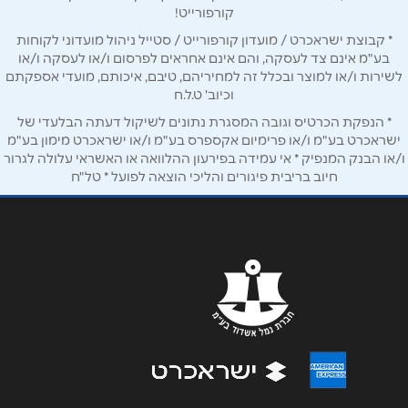
קורפורייט!
טלפון
*
* קבוצת ישראכרט / מועדון קורפורייט / סטייל ניהול מועדוני לקוחות
בע"מ אינם צד לעסקה, והם אינם אחראים לפרסום ו/או לעסקה ו/או
לשירות ו/או למוצר ובכלל זה למחיריהם, טיבם, איכותם, מועדי אספקתם
אימייל
*
וכיוב' ט.ל.ח
* הנפקת הכרטיס וגובה המסגרת נתונים לשיקול דעתה הבלעדי של
ישראכרט בע"מ ו/או פרימיום אקספרס בע"מ ו/או ישראכרט מימון בע"מ
נושא
*
ו/או הבנק המנפיק * אי עמידה בפירעון ההלוואה או האשראי עלולה לגרור
אנא חזרו אלי בקשר ל...
חיוב בריבית פיגורים והליכי הוצאה לפועל * טל"ח
הודעה
*
שליחה