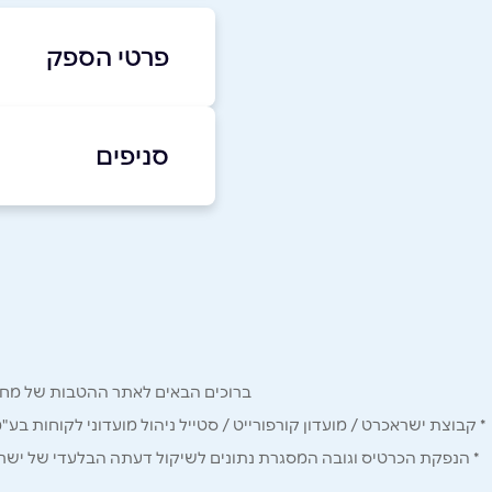
פרטי הספק
046826755
סניפים
באתר
בפייסבוק
נשר
המלאכה 2
שם מלא
*
טלפון
*
ברוכים הבאים לאתר ההטבות של מחזיקי כרטיס Corporate. כאן תמצאו הטבות, הנחות ומבצעים אטרקטיביים אך ו
נושא
*
* קבוצת ישראכרט / מועדון קורפורייט / סטייל ניהול מועדוני לקוחות בע"
* הנפקת הכרטיס וגובה המסגרת נתונים לשיקול דעתה הבלעדי של ישראכר
אנא חזרו אלי בקשר ל...