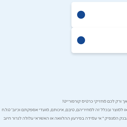
ו למוצר ובכלל זה למחיריהם, טיבם, איכותם, מועדי אספקתם וכיוב' ט.ל.ח
ק המנפיק * אי עמידה בפירעון ההלוואה או האשראי עלולה לגרור חיוב