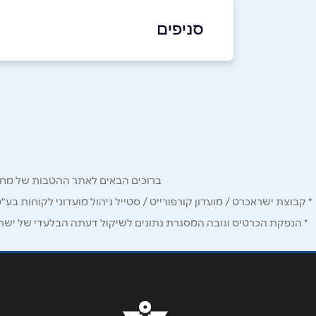
077-938-6172
סניפים
באתר
באינסטגרם
תל אביב
נס ציונה 7
שם מלא
*
077-938-6172
טלפון
*
ברוכים הבאים לאתר ההטבות של מחזיקי כרטיס Corporate. כאן תמצאו הטבות, הנחות ומבצעים אטרקטיביים אך ו
נושא
*
* קבוצת ישראכרט / מועדון קורפורייט / סטייל ניהול מועדוני לקוחות בע"
* הנפקת הכרטיס וגובה המסגרת נתונים לשיקול דעתה הבלעדי של ישראכר
אנא חזרו אלי בקשר ל...
הודעה
*