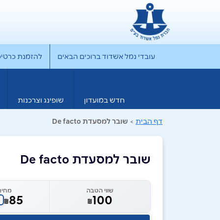
עובדי נמל אשדוד ברוכים הבאים
להזמנת כרטיס rporate
חדש במועדון
שופינג וצרכנות
דף הבית
>
שובר למסעדת De facto
שובר למסעדת De facto
שווי הטבה
מחיר
85
100
₪
₪