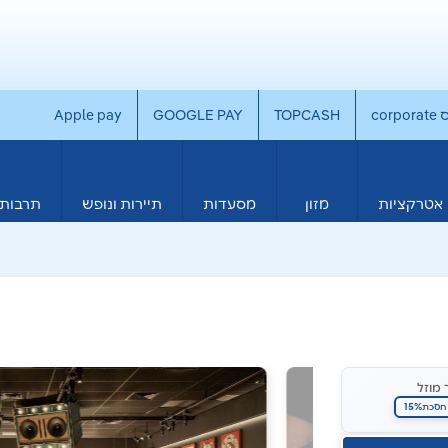
co
TOPCASH
GOOGLE PAY
Apple pay
אטרקציות
מזון
מסעדות
תיירות ונופש
תרבות 
 מוזל
15%
חסכת