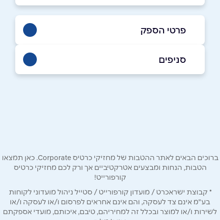
פרטי הספק
054-9349960
סניפים
סחנין
שם מלא
*
כביש ראשי
054-9349960
טלפון
*
ברוכים הבאים לאתר ההטבות של מחזיקי כרטיס Corporate. כאן תמצאו
אימייל
*
הטבות, הנחות ומבצעים אטרקטיביים אך ורק לכם מחזיקי כרטיס
קורפורייט!
* קבוצת ישראכרט / מועדון קורפורייט / סטייל ניהול מועדוני לקוחות
נושא
*
בע"מ אינם צד לעסקה, והם אינם אחראים לפרסום ו/או לעסקה ו/או
אנא חזרו אלי בקשר ל...
לשירות ו/או למוצר ובכלל זה למחיריהם, טיבם, איכותם, מועדי אספקתם