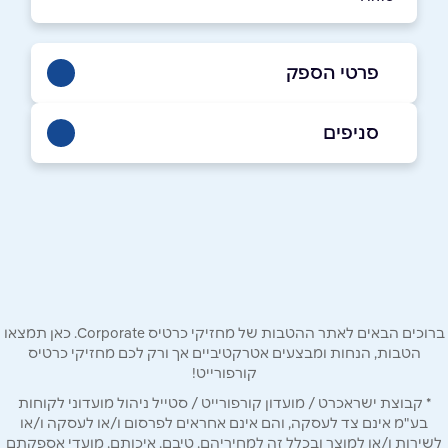
פרטי הספק
050-6779675
|
04-8440266
סניפים
באתר
קרית אתא
העצמאות 27
04-8440266
שם מלא
*
טלפון
*
ברוכים הבאים לאתר ההטבות של מחזיקי כרטיס Corporate. כאן תמצאו
הטבות, הנחות ומבצעים אטרקטיביים אך ורק לכם מחזיקי כרטיס
קורפורייט!
אימייל
*
* קבוצת ישראכרט / מועדון קורפורייט / סטייל ניהול מועדוני לקוחות
בע"מ אינם צד לעסקה, והם אינם אחראים לפרסום ו/או לעסקה ו/או
לשירות ו/או למוצר ובכלל זה למחיריהם, טיבם, איכותם, מועדי אספקתם