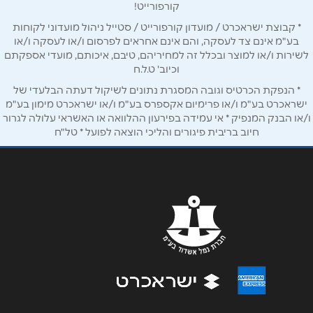
קורפורייט!
* קבוצת ישראכרט / מועדון קורפורייט / סטייל ניהול מועדוני לקוחות
נושא
*
בע"מ אינם צד לעסקה, והם אינם אחראים לפרסום ו/או לעסקה ו/או
אנא חזרו אלי בקשר ל...
לשירות ו/או למוצר ובכלל זה למחיריהם, טיבם, איכותם, מועדי אספקתם
וכיוב' ט.ל.ח
הודעה
*
* הנפקת הכרטיס וגובה המסגרת נתונים לשיקול דעתה הבלעדי של
ישראכרט בע"מ ו/או פרימיום אקספרס בע"מ ו/או ישראכרט מימון בע"מ
ו/או הבנק המנפיק * אי עמידה בפירעון ההלוואה או האשראי עלולה לגרור
חיוב בריבית פיגורים והליכי הוצאה לפועל * טל"ח
שליחה