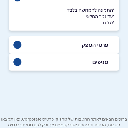
*התמונה להמחשה בלבד
*עד גמר המלאי
*ט.ל.ח
פרטי הספק
058-6511117
|
03-7701388
סניפים
רמת גן
שם מלא
*
ביאליק 68
03-7701388
טלפון
*
ברוכים הבאים לאתר ההטבות של מחזיקי כרטיס Corporate. כאן תמצאו
אימייל
*
הטבות, הנחות ומבצעים אטרקטיביים אך ורק לכם מחזיקי כרטיס