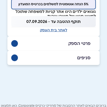
5% הנחה אוטומטית למשלמים בכרטיס המועדון
גוגואים ילדים הינו אתר קניות למשפחה שתוכל
למצוא מגוון של מוצרי איכות
תוקף ההטבה עד - 07.09.2026
לאתר בית העסק
פרטי הספק
052-3885339
סניפים
באתר
באר שבע
יוסף שטרן 6/9 רמות באר שבע פרופסור יוסף
שטרן 6
שם מלא
*
טלפון
*
ברוכים הבאים לאתר ההטבות של מחזיקי כרטיס Corporate. כאן תמצאו