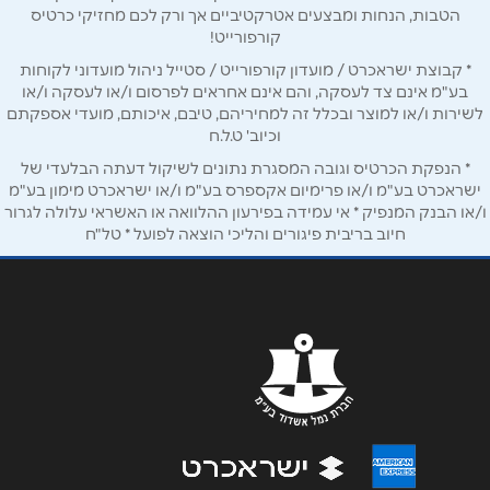
הטבות, הנחות ומבצעים אטרקטיביים אך ורק לכם מחזיקי כרטיס
קורפורייט!
אימייל
*
* קבוצת ישראכרט / מועדון קורפורייט / סטייל ניהול מועדוני לקוחות
בע"מ אינם צד לעסקה, והם אינם אחראים לפרסום ו/או לעסקה ו/או
לשירות ו/או למוצר ובכלל זה למחיריהם, טיבם, איכותם, מועדי אספקתם
נושא
*
וכיוב' ט.ל.ח
אנא חזרו אלי בקשר ל...
* הנפקת הכרטיס וגובה המסגרת נתונים לשיקול דעתה הבלעדי של
ישראכרט בע"מ ו/או פרימיום אקספרס בע"מ ו/או ישראכרט מימון בע"מ
ו/או הבנק המנפיק * אי עמידה בפירעון ההלוואה או האשראי עלולה לגרור
הודעה
*
חיוב בריבית פיגורים והליכי הוצאה לפועל * טל"ח
שליחה