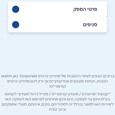
פרטי הספק
8846*​​​​​​​
סניפים
באתר
בני ברק
בר כוכבא 4
03-7156681
שם מלא
*
טלפון
*
ברוכים הבאים לאתר ההטבות של מחזיקי כרטיס Corporate. כאן תמצאו
הטבות, הנחות ומבצעים אטרקטיביים אך ורק לכם מחזיקי כרטיס
קורפורייט!
אימייל
*
* קבוצת ישראכרט / מועדון קורפורייט / סטייל ניהול מועדוני לקוחות
בע"מ אינם צד לעסקה, והם אינם אחראים לפרסום ו/או לעסקה ו/או
לשירות ו/או למוצר ובכלל זה למחיריהם, טיבם, איכותם, מועדי אספקתם
נושא
*
וכיוב' ט.ל.ח