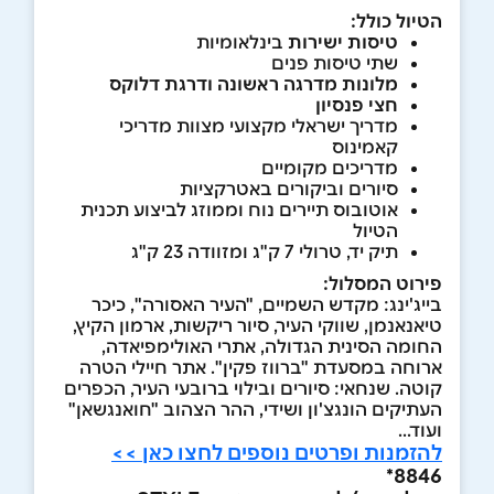
הטיול כולל:
טיסות ישירות
בינלאומיות
שתי טיסות פנים
מלונות מדרגה ראשונה ודרגת דלוקס
חצי פנסיון
מדריך ישראלי מקצועי מצוות מדריכי
קאמינוס
מדריכים מקומיים
סיורים וביקורים באטרקציות
אוטובוס תיירים נוח וממוזג לביצוע תכנית
הטיול
תיק יד, טרולי 7 ק"ג ומזוודה 23 ק"ג
פירוט המסלול:
בייג'ינג: מקדש השמיים, "העיר האסורה", כיכר
טיאנאנמן, שווקי העיר, סיור ריקשות, ארמון הקיץ,
החומה הסינית הגדולה, אתרי האולימפיאדה,
ארוחה במסעדת "ברווז פקין". אתר חיילי הטרה
קוטה. שנחאי: סיורים ובילוי ברובעי העיר, הכפרים
העתיקים הונגצ'ון ושידי, ההר הצהוב "חואנגשאן"
ועוד...
להזמנות ופרטים נוספים לחצו כאן >>
8846*