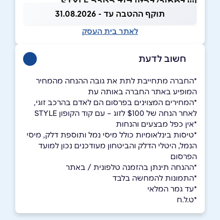
יש למסור/להזין קוד הטבה STYLE
תוקף ההטבה עד - 31.08.2026
לאתר בית העסק
חשוב לדעת
*החברה מתחייבת לתת את גובה ההנחה מהמחיר
המופיע באתר החברה באותה עת
*המחירים המצוינים בפרסום הם לאדם בהרכב זוגי,
לאחר הנחה של $100 לזוג – עם קוד הקופון STYLE
*אין כפל מבצעים והנחות
*טיסות בינלאומיות כולל מיסי נמל ותוספת דלק, מיסי
הנמל, היטלי הדלק והביטחון מעודכנים נכון למועד
הפרסום
*ההנחה תינתן בהזמנה טלפונית / באתר
*התמונות להמחשה בלבד
*עד גמר המלאי
*ט.ל.ח