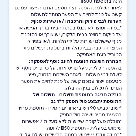
הינה בתוספת ₪600
לאחר השלמת הזמנה, נציג מטעם החברה ייצור עמכם
קשר, על מנת לחייב את הפער הנותר לתשלום
הערות לגבי פירוק והרכבה ו/או שירות מנוף:
*במידה ומוצר לא נכנס בפתח הבית בדרך הגישה או
עד מיקום המוצר בבית הלקוח, יש צורך או בהזמנת
מנוף שישולם ישירות על ידי הלקוח, ו/או בפירוק
המוצר והרכבה בבית הלקוח בתוספת תשלום מול
המוביל בעת האספקה
הבהרה חשובה הנוגעת לחיוב נוסף לאספקה:
בהזמנה הכוללת מעל פריט אחד, על כל פריט נוסף יש
לשלם דמי משלוח - לאחר השלמת הזמנה, נציג
מטעמנו ייצור עמכם קשר, על מנת לחייב את הפער
הנותר לתשלום בגין ההובלה.
הובלה חריגה בתוספת תשלום - תשלום של
התוספת יתבצע מול הספק ד"ר גב
*ישובי כביש 90 וישובי אזור ים המלח - תוספת מחיר
בהצעת מחיר ישירה מול הספק
*הובלה מעל קומה שלישית ללא מעלית / אפשרות
שימוש במעלית - תוספת ₪50 לקומה.
*במידה ונדרש שימוש במנוף, התשלום ישולם על ידי