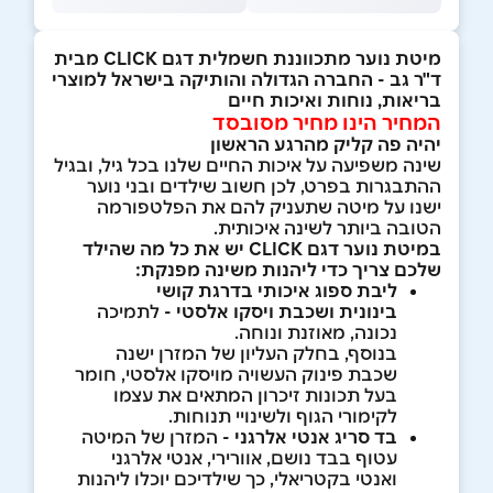
מיטת נוער מתכווננת חשמלית דגם CLICK מבית
ד"ר גב - החברה הגדולה והותיקה בישראל למוצרי
בריאות, נוחות ואיכות חיים
המחיר הינו מחיר מסובסד
יהיה פה קליק מהרגע הראשון
שינה משפיעה על איכות החיים שלנו בכל גיל, ובגיל
ההתבגרות בפרט, לכן חשוב שילדים ובני נוער
ישנו על מיטה שתעניק להם את הפלטפורמה
הטובה ביותר לשינה איכותית.
במיטת נוער דגם CLICK יש את כל מה שהילד
שלכם צריך כדי ליהנות משינה מפנקת:
ליבת ספוג איכותי בדרגת קושי
בינונית ושכבת ויסקו אלסטי -
לתמיכה
נכונה, מאוזנת ונוחה.
בנוסף, בחלק העליון של המזרן ישנה
שכבת פינוק העשויה מויסקו אלסטי, חומר
בעל תכונות זיכרון המתאים את עצמו
לקימורי הגוף ולשינויי תנוחות.
בד סריג אנטי אלרגני -
המזרן של המיטה
עטוף בבד נושם, אוורירי, אנטי אלרגני
ואנטי בקטריאלי, כך שילדיכם יוכלו ליהנות