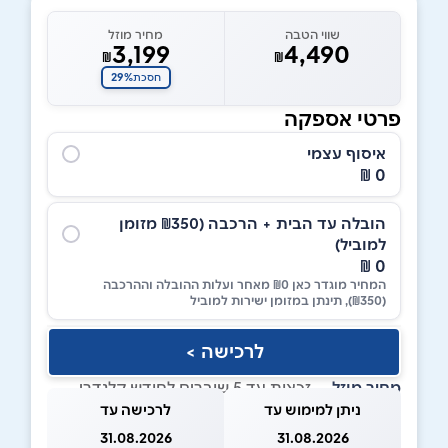
שווי הטבה
מחיר מוזל
3,199
4,490
₪
₪
29%
חסכת
פרטי אספקה
איסוף עצמי
0 ₪
הובלה עד הבית + הרכבה (₪350 מזומן
למוביל)
0 ₪
המחיר מוגדר כאן ₪0 מאחר ועלות ההובלה וההרכבה
(₪350), תינתן במזומן ישירות למוביל
לרכישה >
מחיר מוזל
— זכאות עד 5 שוברים לחודש קלנדרי
ניתן למימוש עד
לרכישה עד
31.08.2026
31.08.2026