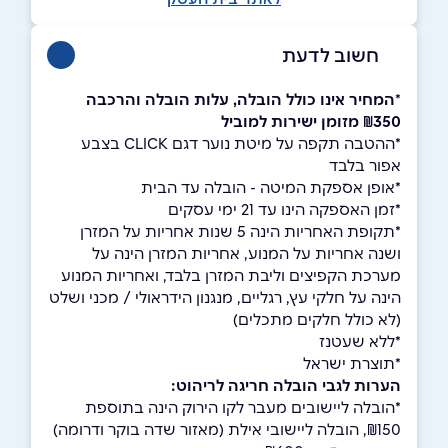
חשוב לדעת
*
המחיר אינו כולל הובלה, עלות הובלה והרכבה
₪350 מזומן ישירות למוביל
*ההטבה תקפה על מיטת נוער דגם CLICK בצבע
אפור בלבד
*אופן אספקת המיטה - הובלה עד הבית
*זמן האספקה הינו עד 21 ימי עסקים
*תקופת האחריות הינה 5 שנות אחריות על המזרן
ושנה אחריות על המנוע, אחריות המזרן הינה על
מערכת הקפיצים וליבת המזרן בלבד, ואחריות המנוע
הינה על חלקי עץ, רגליים, מנגנון הידראולי / מכני ושלט
(לא כולל חלקים מתכלים)
ָ*ללא שעטנז
*תוצרת ישראל
הערות לגבי הובלה חריגה לריהוט:
*הובלה ליישובים מעבר לקו הירוק הינה בתוספת
₪150, הובלה ליישובי אילת (מאזור שדה בוקר ודרומה)