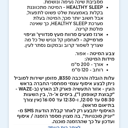
מסביבת שינה נעימה ונושמת.
HEALTHY SLEEP
-
המיטה מתכווננת
בקלות באמצעות שלט פשוט לתפעול,
אבל חשוב יותר מכך, המיטה בעלת
מערכת HEALTHY SLEEP, כך שאינה
פולטת קרינה.
ארגז מצעים מרווח מעץ סנדוויץ' וציפוי
פורמייקה -
לאחסון קל ונגיש של כל מה
שצריך לשמור קרוב ובמקום נסתר לעין.
צבע המיטה
- אפור.
מידות המיטה:
אורך - 200 ס"מ
רוחב - 120 ס"מ
עלות הובלה והרכבה ₪350, מזומן ישירות למוביל
ניתן לבצע איסוף עצמי ממחסני החברה בראש
העין - אזור התעשיה פארק לב הארץ (ב-WAZE -
"קבוצת קאופמן 1"), בימים א'-ה', בין השעות
08:30 עד 12:00, ו-12:30 עד 16:00 ׁ(אין צורך
בתיאום מראש).
האיסוף יתבצע רק לאחר קבלת הודעת SMS מ-
"יוניק סוכנויות", בה מצוין מספר הזמנה / איסוף
ועדכון על כך שההזמנה מוכנה.
לאתר בית העסק