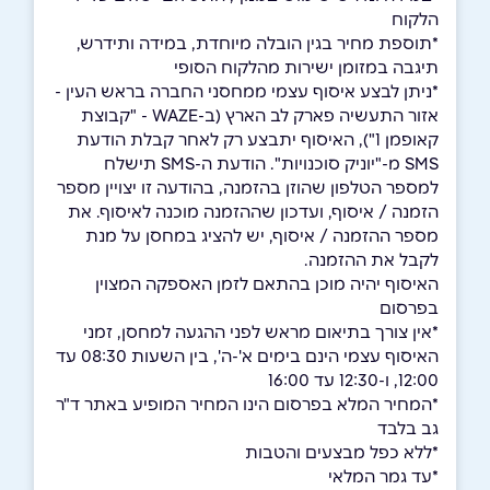
הלקוח
*תוספת מחיר בגין הובלה מיוחדת, במידה ותידרש,
תיגבה במזומן ישירות מהלקוח הסופי
*ניתן לבצע איסוף עצמי ממחסני החברה בראש העין -
אזור התעשיה פארק לב הארץ (ב-WAZE - "קבוצת
קאופמן 1"), האיסוף יתבצע רק לאחר קבלת הודעת
SMS מ-"יוניק סוכנויות". הודעת ה-SMS תישלח
למספר הטלפון שהוזן בהזמנה, בהודעה זו יצויין מספר
הזמנה / איסוף, ועדכון שההזמנה מוכנה לאיסוף. את
מספר ההזמנה / איסוף, יש להציג במחסן על מנת
לקבל את ההזמנה.
האיסוף יהיה מוכן בהתאם לזמן האספקה המצוין
בפרסום
*אין צורך בתיאום מראש לפני ההגעה למחסן, זמני
האיסוף עצמי הינם בימים א'-ה', בין השעות 08:30 עד
12:00, ו-12:30 עד 16:00
*המחיר המלא בפרסום הינו המחיר המופיע באתר ד"ר
גב בלבד
*ללא כפל מבצעים והטבות
*עד גמר המלאי