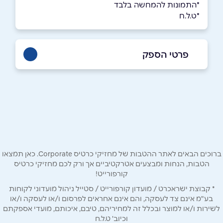
*התמונות להמחשה בלבד
*ט.ל.ח
פרטי הספק
03-6032777
באתר
בפייסבוק
באינסטגרם
ביוטיוב
בוואטסאפ
ברוכים הבאים לאתר ההטבות של מחזיקי כרטיס Corporate. כאן תמצאו
הטבות, הנחות ומבצעים אטרקטיביים אך ורק לכם מחזיקי כרטיס
שם מלא
*
קורפורייט!
* קבוצת ישראכרט / מועדון קורפורייט / סטייל ניהול מועדוני לקוחות
טלפון
*
בע"מ אינם צד לעסקה, והם אינם אחראים לפרסום ו/או לעסקה ו/או
לשירות ו/או למוצר ובכלל זה למחיריהם, טיבם, איכותם, מועדי אספקתם
וכיוב' ט.ל.ח