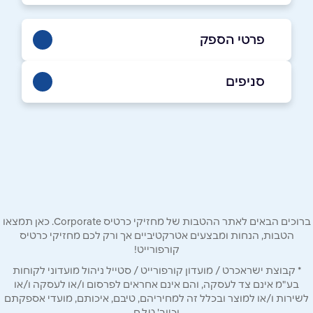
פרטי הספק
באתר
סניפים
אילת
קניון אייס מול קומה תחתונה רח׳ קאמפן 8
שם מלא
*
טלפון
*
ברוכים הבאים לאתר ההטבות של מחזיקי כרטיס Corporate. כאן תמצאו
אימייל
*
הטבות, הנחות ומבצעים אטרקטיביים אך ורק לכם מחזיקי כרטיס
קורפורייט!
* קבוצת ישראכרט / מועדון קורפורייט / סטייל ניהול מועדוני לקוחות
נושא
*
בע"מ אינם צד לעסקה, והם אינם אחראים לפרסום ו/או לעסקה ו/או
לשירות ו/או למוצר ובכלל זה למחיריהם, טיבם, איכותם, מועדי אספקתם
אנא חזרו אלי בקשר ל...
וכיוב' ט.ל.ח