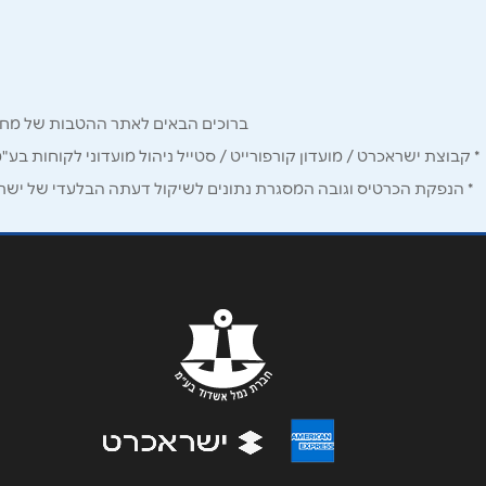
שם מלא
*
ברוכים הבאים לאתר ההטבות של מחזיקי כרטיס Corporate. כאן תמצאו הטבות, הנחות ומבצעים אטרקטיביים אך ו
טלפון
*
* קבוצת ישראכרט / מועדון קורפורייט / סטייל ניהול מועדוני לקוחות בע"
* הנפקת הכרטיס וגובה המסגרת נתונים לשיקול דעתה הבלעדי של ישראכר
נושא
*
אנא חזרו אלי בקשר ל...
הודעה
*