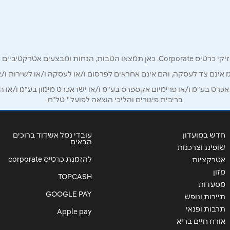
רק לכם מחזיקי כרטיס קורפורייט!
אימייל
*
מ אינם צד לעסקה, והם אינם אחראים לפרסום ו/או לעסקה ו/או לשירות ו/א
ט בע"מ ו/או פרימיום אקספרס בע"מ ו/או ישראכרט מימון בע"מ ו/או הבנ
בריבית פיגורים והליכי הוצאה לפועל * טל"ח
חדש במועדון
עובדי נמל אשדוד ברוכים
הבאים
שופינג וצרכנות
להזמנת כרטיס corporate
אטרקציות
מזון
TOPCASH
מסעדות
GOOGLE PAY
תיירות ונופש
תרבות ופנאי
Apple pay
שליחה
אורח חיים בריא