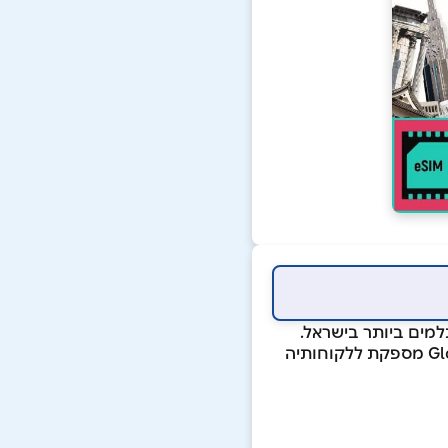
משתלמים ביותר בישראל.
עם למעלה מ-1,206 חבילות eSIM משתלמות ליותר מ-171 יעדים ברחבי העולם, GlobaleSIM מספקת ללקוחותיה