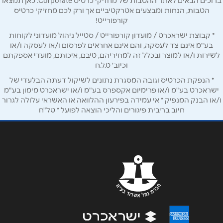
ברוכים הבאים לאתר ההטבות של מחזיקי כרטיס Corporate. כאן תמצאו
הטבות, הנחות ומבצעים אטרקטיביים אך ורק לכם מחזיקי כרטיס
טלפון
*
קורפורייט!
* קבוצת ישראכרט / מועדון קורפורייט / סטייל ניהול מועדוני לקוחות
בע"מ אינם צד לעסקה, והם אינם אחראים לפרסום ו/או לעסקה ו/או
אימייל
*
לשירות ו/או למוצר ובכלל זה למחיריהם, טיבם, איכותם, מועדי אספקתם
וכיוב' ט.ל.ח
נושא
*
* הנפקת הכרטיס וגובה המסגרת נתונים לשיקול דעתה הבלעדי של
ישראכרט בע"מ ו/או פרימיום אקספרס בע"מ ו/או ישראכרט מימון בע"מ
אנא חזרו אלי בקשר ל...
ו/או הבנק המנפיק * אי עמידה בפירעון ההלוואה או האשראי עלולה לגרור
חיוב בריבית פיגורים והליכי הוצאה לפועל * טל"ח
הודעה
*
שליחה