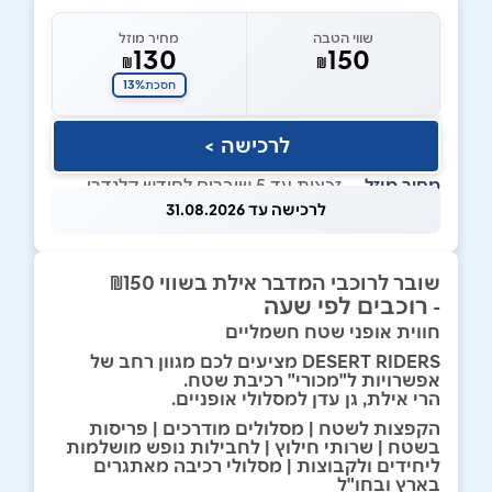
שווי הטבה
מחיר מוזל
130
150
₪
₪
13%
חסכת
לרכישה >
מחיר מוזל
— זכאות עד 5 שוברים לחודש קלנדרי
לרכישה עד 31.08.2026
שובר לרוכבי המדבר אילת בשווי ₪150
רוכבים לפי שעה
-
חווית אופני שטח חשמליים
DESERT RIDERS מציעים לכם מגוון רחב של
אפשרויות ל"מכורי" רכיבת שטח.
הרי אילת, גן עדן למסלולי אופניים.
הקפצות לשטח | מסלולים מודרכים | פריסות
בשטח | שרותי חילוץ | לחבילות נופש מושלמות
ליחידים ולקבוצות | מסלולי רכיבה מאתגרים
בארץ ובחו"ל