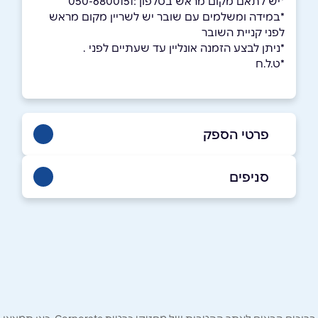
*יש לתאם מקום מראש בטלפון :050-6800151
*במידה ומשלמים עם שובר יש לשריין מקום מראש
לפני קניית השובר
*ניתן לבצע הזמנה אונליין עד שעתיים לפני .
*ט.ל.ח
פרטי הספק
08-6370022
סניפים
באתר
בפייסבוק
באינסטגרם
אילת
ביוטיוב
בוואטסאפ
נחל שלמה
08-6370022
שם מלא
*