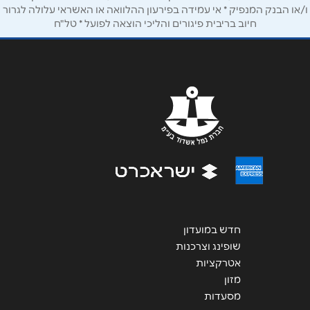
ו/או הבנק המנפיק * אי עמידה בפירעון ההלוואה או האשראי עלולה לגרור
חיוב בריבית פיגורים והליכי הוצאה לפועל * טל"ח
שליחה
חדש במועדון
שופינג וצרכנות
אטרקציות
מזון
מסעדות