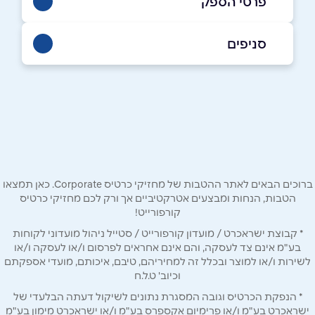
פרטי הספק
סניפים
באינסטגרם
בוואטסאפ
הרצליה
סוקולוב 36 ,הרצליה
שם מלא
*
0503777613
טלפון
*
ברוכים הבאים לאתר ההטבות של מחזיקי כרטיס Corporate. כאן תמצאו
הטבות, הנחות ומבצעים אטרקטיביים אך ורק לכם מחזיקי כרטיס
קורפורייט!
אימייל
*
* קבוצת ישראכרט / מועדון קורפורייט / סטייל ניהול מועדוני לקוחות
בע"מ אינם צד לעסקה, והם אינם אחראים לפרסום ו/או לעסקה ו/או
נושא
*
לשירות ו/או למוצר ובכלל זה למחיריהם, טיבם, איכותם, מועדי אספקתם
וכיוב' ט.ל.ח
אנא חזרו אלי בקשר ל...
* הנפקת הכרטיס וגובה המסגרת נתונים לשיקול דעתה הבלעדי של
ישראכרט בע"מ ו/או פרימיום אקספרס בע"מ ו/או ישראכרט מימון בע"מ
הודעה
*