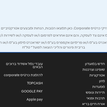
אימייל
*
רק לכם מחזיקי כרטיס קורפורייט!
מ אינם צד לעסקה, והם אינם אחראים לפרסום ו/או לעסקה ו/או לשירות ו/א
ט בע"מ ו/או פרימיום אקספרס בע"מ ו/או ישראכרט מימון בע"מ ו/או הבנ
בריבית פיגורים והליכי הוצאה לפועל * טל"ח
חדש במועדון
עובדי נמל אשדוד ברוכים
הבאים
שופינג וצרכנות
להזמנת כרטיס corporate
אטרקציות
שליחה
מזון
TOPCASH
מסעדות
GOOGLE PAY
תיירות ונופש
תרבות ופנאי
Apple pay
אורח חיים בריא