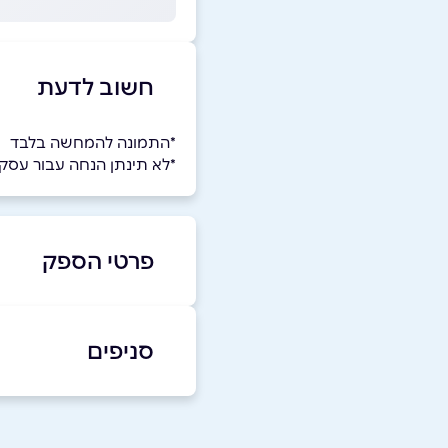
חשוב לדעת
*התמונה להמחשה בלבד
*לא תינתן הנחה עבור עס
פרטי הספק
050-6556778
סניפים
באר יעקב
שם מלא
*