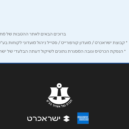
טופז 7
טלפון
*
050-6556778
נושא
*
ברוכים הבאים לאתר ההטבות של מחזיקי כרטיס Corporate. כאן תמצאו הטבות, הנחות ומבצעים אטרקטיביים אך ו
אנא חזרו אלי בקשר ל...
* קבוצת ישראכרט / מועדון קורפורייט / סטייל ניהול מועדוני לקוחות בע"
הודעה
*
* הנפקת הכרטיס וגובה המסגרת נתונים לשיקול דעתה הבלעדי של ישראכר