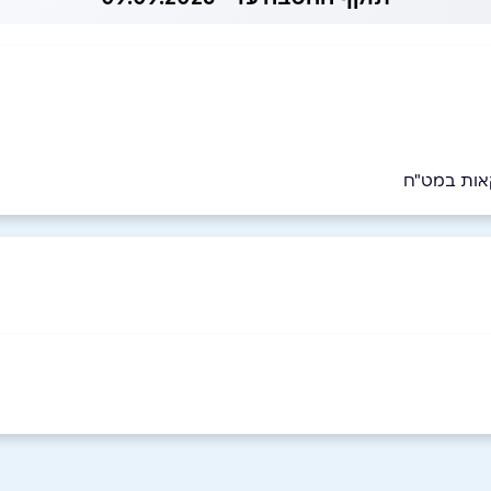
קאות במט"ח