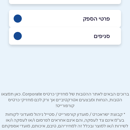
פרטי הספק
054-7954917
סניפים
קרית מלאכי
שם מלא
*
רש"י 13
054-7954917
טלפון
*
ברוכים הבאים לאתר ההטבות של מחזיקי כרטיס Corporate. כאן תמצאו
אימייל
*
הטבות, הנחות ומבצעים אטרקטיביים אך ורק לכם מחזיקי כרטיס
קורפורייט!
* קבוצת ישראכרט / מועדון קורפורייט / סטייל ניהול מועדוני לקוחות
נושא
*
בע"מ אינם צד לעסקה, והם אינם אחראים לפרסום ו/או לעסקה ו/או
אנא חזרו אלי בקשר ל...
לשירות ו/או למוצר ובכלל זה למחיריהם, טיבם, איכותם, מועדי אספקתם