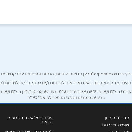
05
אימייל
*
רק לכם מחזיקי כרטיס קורפורייט!
מ אינם צד לעסקה, והם אינם אחראים לפרסום ו/או לעסקה ו/או לשירות ו/א
ט בע"מ ו/או פרימיום אקספרס בע"מ ו/או ישראכרט מימון בע"מ ו/או הבנ
בריבית פיגורים והליכי הוצאה לפועל * טל"ח
חדש במועדון
עובדי נמל אשדוד ברוכים
הבאים
שופינג וצרכנות
להזמנת כרטיס corporate