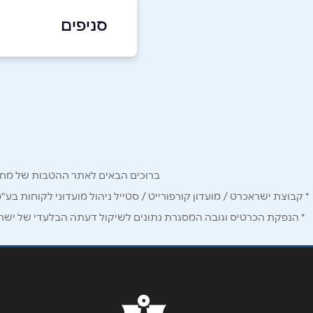
4-5776654
|
09-8616062
סניפים
נתניה
שם מלא
*
אלון צבי 10
טלפון
*
09-8616062
נושא
*
ברוכים הבאים לאתר ההטבות של מחזיקי כרטיס Corporate. כאן תמצאו הטבות, הנחות ומבצעים אטרקטיביים אך ו
אנא חזרו אלי בקשר ל...
* קבוצת ישראכרט / מועדון קורפורייט / סטייל ניהול מועדוני לקוחות בע"
הודעה
*
* הנפקת הכרטיס וגובה המסגרת נתונים לשיקול דעתה הבלעדי של ישראכר