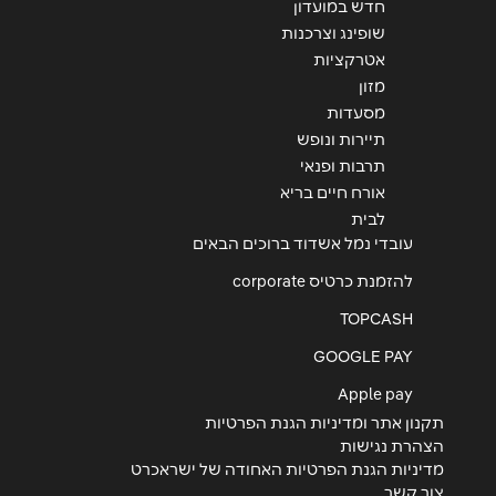
תחנה מרכזית באר שבע
חדש במועדון
שופינג וצרכנות
08-6846010
אטרקציות
מזון
מסעדות
באר שבע
תיירות ונופש
תרבות ופנאי
גרנד קניון באר שבע טוביהו 125
אורח חיים בריא
054-6929798
לבית
עובדי נמל אשדוד ברוכים הבאים
להזמנת כרטיס corporate
ירושלים
TOPCASH
יפו 234
GOOGLE PAY
02-5387763
Apple pay
תקנון אתר ומדיניות הגנת הפרטיות
הצהרת נגישות
מודיעין
מדיניות הגנת הפרטיות האחודה של ישראכרט
צור קשר