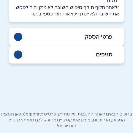
*ט.ל.ח
*לאחר חלוף תוקף מימוש השובר, לא ניתן יהיה לממש
את השובר ולא יינתן זיכוי או החזר כספי בגינו
פרטי הספק
02-5812211
סניפים
ירושלים
שם מלא
*
קניון מלחה ירושלים
02-6795395
טלפון
*
שוהם
ברוכים הבאים לאתר ההטבות של מחזיקי כרטיס Corporate. כאן תמצאו
אימייל
*
הטבות, הנחות ומבצעים אטרקטיביים אך ורק לכם מחזיקי כרטיס
קורפורייט!
איירפורט סיטי נתב''ג