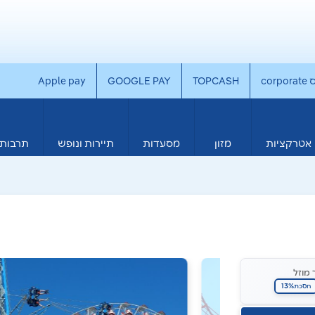
co
TOPCASH
GOOGLE PAY
Apple pay
אטרקציות
מזון
מסעדות
תיירות ונופש
תרבות 
 מוזל
13%
חסכת