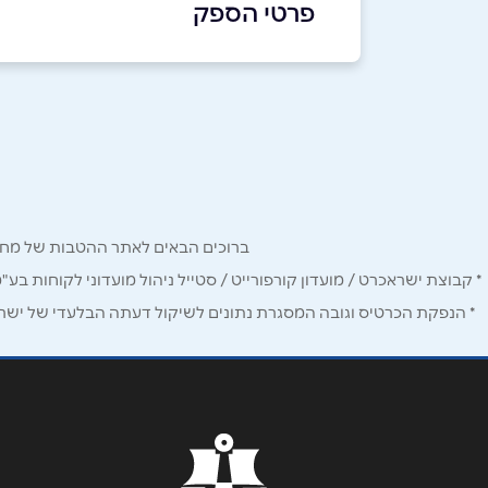
פרטי הספק
036427080
באתר
שם מלא
*
ברוכים הבאים לאתר ההטבות של מחזיקי כרטיס Corporate. כאן תמצאו הטבות, הנחות ומבצעים אטרקטיביים אך ו
* קבוצת ישראכרט / מועדון קורפורייט / סטייל ניהול מועדוני לקוחות בע"
טלפון
*
* הנפקת הכרטיס וגובה המסגרת נתונים לשיקול דעתה הבלעדי של ישראכר
נושא
*
אנא חזרו אלי בקשר ל...
הודעה
*