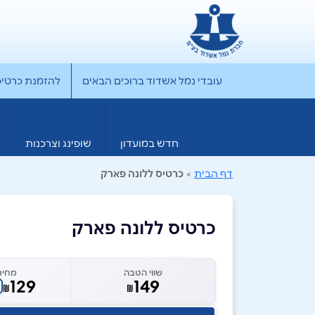
עובדי נמל אשדוד ברוכים הבאים
להזמנת כרטיס rporate
חדש במועדון
שופינג וצרכנות
דף הבית
>
כרטיס ללונה פארק
כרטיס ללונה פארק
שווי הטבה
מחיר
129
149
₪
₪