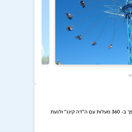
אוהבי האקסטרים יוכלו לגעת בעננים עם ה"בלייק ממבה" , לטוס עם ה"אנקונדה", לרחף ב"טופ ספין" להתהפך ב- 360 מעלות עם ה"דה קינג" ולגעת