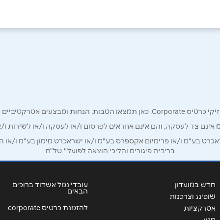
רק לכם מחזיקי כרטיס קורפורייט!
מ אינם צד לעסקה, והם אינם אחראים לפרסום ו/או לעסקה ו/או לשירות ו/א
אימייל
*
ט בע"מ ו/או פרימיום אקספרס בע"מ ו/או ישראכרט מימון בע"מ ו/או הבנ
בריבית פיגורים והליכי הוצאה לפועל * טל"ח
חדש במועדון
עובדי נמל אשדוד ברוכים
הבאים
שופינג וצרכנות
להזמנת כרטיס corporate
אטרקציות