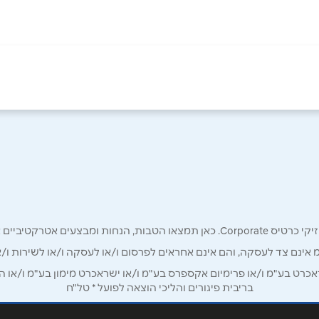
באינסטגרם
אימייל
*
רק לכם מחזיקי כרטיס קורפורייט!
מ אינם צד לעסקה, והם אינם אחראים לפרסום ו/או לעסקה ו/או לשירות ו/א
ט בע"מ ו/או פרימיום אקספרס בע"מ ו/או ישראכרט מימון בע"מ ו/או הבנ
בריבית פיגורים והליכי הוצאה לפועל * טל"ח