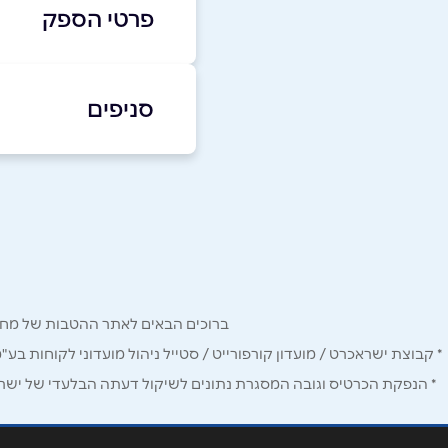
פרטי הספק
050-7999150
סניפים
באתר
בפייסבוק
אבו גוש
הפול 15 אבו גוש הפול 15
שם מלא
*
050-7999150
טלפון
*
ברוכים הבאים לאתר ההטבות של מחזיקי כרטיס Corporate. כאן תמצאו הטבות, הנחות ומבצעים אטרקטיביים אך ו
נושא
*
* קבוצת ישראכרט / מועדון קורפורייט / סטייל ניהול מועדוני לקוחות בע"
* הנפקת הכרטיס וגובה המסגרת נתונים לשיקול דעתה הבלעדי של ישראכר
אנא חזרו אלי בקשר ל...
הודעה
*