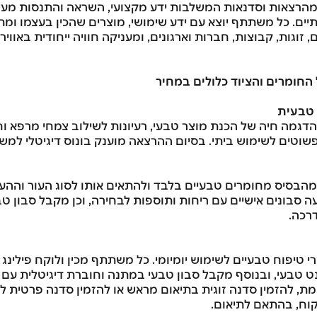
מהרצאות וסדנאות המשלבות ידע מקצועי, השראה והתנסות מע
יים. כל משתתף יוצא עם ידע שימושי, מוצרים שהכין בעצמו ומת
זוגות, קבוצות, חברות וארגונים, ומעניקה חוויה ייחודית באוויר
 החומרים והציוד כלולים במחיר
 טבעית
הדגמה חיה של הכנת מוצר טבעי, רעיונות לשילוב צמחי מרפא וח
שוטים לשימוש ביתי. בסיום ההרצאה מוענק בונוס דיגיטלי למש
 מהבסיס מחומרים טבעיים בלבד ולהתאים אותו לסוג העור וההע
 סבונים אישיים עם ריחות ותוספות לבחירה, וכן מקבל סבון ט
דרכה.
 טיפוח טבעיים לשימוש יומיומי. כל משתתף מכין ולוקח פילינג
 טבעי, ובנוסף מקבל סבון טבעי במתנה וחוברת דיגיטלית עם 
ת, להזמין סדנה זוגית בתיאום מראש או להזמין סדנה פרטית לק
וח, בהתאם לתיאום.