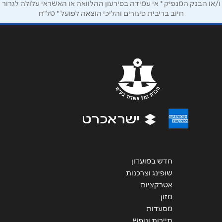
ו/או הבנק המנפיק * אי עמידה בפירעון ההלוואה או האשראי עלולה לגרור
חיוב בריבית פיגורים והליכי הוצאה לפועל * טל"ח
שליחה
חדש במועדון
שופינג וצרכנות
אטרקציות
מזון
מסעדות
תיירות ונופש