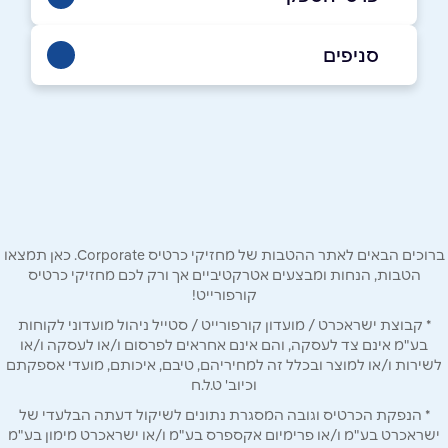
052-6088049
|
04-8888240
סניפים
נצרת
שם מלא
*
הגליל 61
04-8888240
טלפון
*
ברוכים הבאים לאתר ההטבות של מחזיקי כרטיס Corporate. כאן תמצאו
אימייל
*
הטבות, הנחות ומבצעים אטרקטיביים אך ורק לכם מחזיקי כרטיס
קורפורייט!
* קבוצת ישראכרט / מועדון קורפורייט / סטייל ניהול מועדוני לקוחות
נושא
*
בע"מ אינם צד לעסקה, והם אינם אחראים לפרסום ו/או לעסקה ו/או
אנא חזרו אלי בקשר ל...
לשירות ו/או למוצר ובכלל זה למחיריהם, טיבם, איכותם, מועדי אספקתם
וכיוב' ט.ל.ח
הודעה
*
* הנפקת הכרטיס וגובה המסגרת נתונים לשיקול דעתה הבלעדי של
ישראכרט בע"מ ו/או פרימיום אקספרס בע"מ ו/או ישראכרט מימון בע"מ