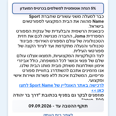
5% הנחה אוטומטית למשלמים בכרטיס המועדון
כבר למעלה משני עשורים שחברת
Sport
Name
מהווה את הבית המקצועי לספורטאים
בישראל.
כיבואנית הרשמית והבלעדית של ענקית הספורט
הספרדית
Joma
, החברה מנגישה לכם את חזית
הטכנולוגיה של עולם הספורט האירופי: מביגוד
טכנולוגי והנעלה מתקדמת ועד לציוד הקצה של
ספורטאי העילית.
לצד הקולקציות המקצועיות, תמצאו אצלנו עולם
שלם של פנאי וכושר לכל המשפחה, כולל אביזרי
אימון ושולחנות משחק מבית מותג הבית שלנו.
אנו מזמינים אתכם להשתדרג בחוויית ספורט
פרימיום, המשלבת איכות ללא פשרות ושירות אישי
ומקצועי.
לרכישה באתר האונליין של Sport Name לחצו
כאן >>
מוזמנים לבקר גם בסניף בכתובת "דרך בר יהודה
300, חיפה"
תוקף ההטבה עד - 09.09.2026
לאתר בית העסק