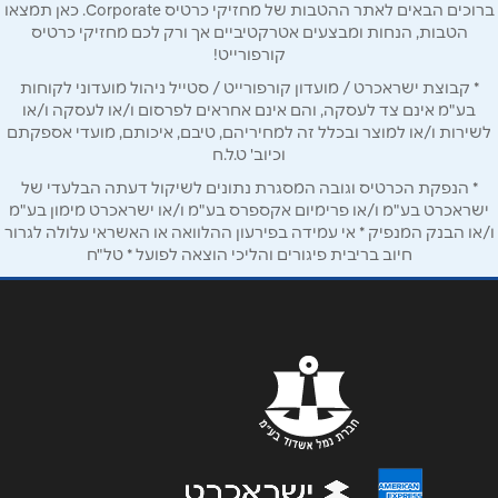
טלפון
*
ברוכים הבאים לאתר ההטבות של מחזיקי כרטיס Corporate. כאן תמצאו
הטבות, הנחות ומבצעים אטרקטיביים אך ורק לכם מחזיקי כרטיס
קורפורייט!
אימייל
*
* קבוצת ישראכרט / מועדון קורפורייט / סטייל ניהול מועדוני לקוחות
בע"מ אינם צד לעסקה, והם אינם אחראים לפרסום ו/או לעסקה ו/או
לשירות ו/או למוצר ובכלל זה למחיריהם, טיבם, איכותם, מועדי אספקתם
נושא
*
וכיוב' ט.ל.ח
אנא חזרו אלי בקשר ל...
* הנפקת הכרטיס וגובה המסגרת נתונים לשיקול דעתה הבלעדי של
ישראכרט בע"מ ו/או פרימיום אקספרס בע"מ ו/או ישראכרט מימון בע"מ
ו/או הבנק המנפיק * אי עמידה בפירעון ההלוואה או האשראי עלולה לגרור
הודעה
*
חיוב בריבית פיגורים והליכי הוצאה לפועל * טל"ח
שליחה