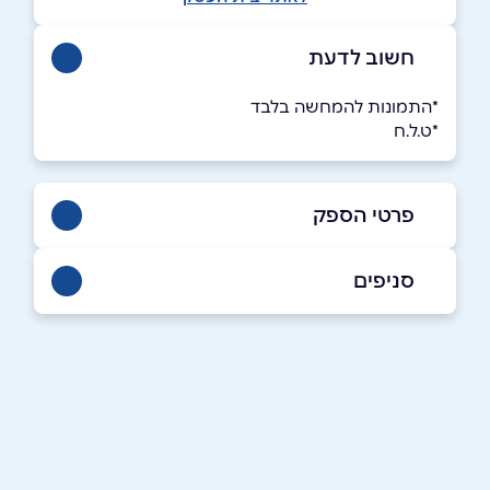
חשוב לדעת
*התמונות להמחשה בלבד
*ט.ל.ח
פרטי הספק
052-4811379
סניפים
באתר
באינסטגרם
חיפה
דרך בר יהודה 300
שם מלא
*