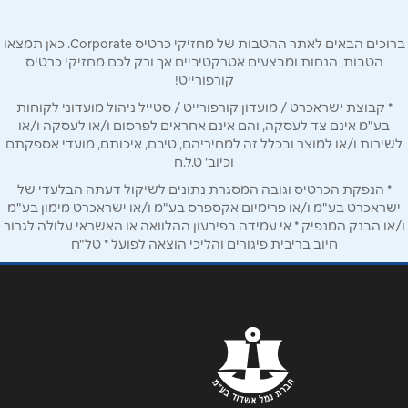
אימייל
*
ברוכים הבאים לאתר ההטבות של מחזיקי כרטיס Corporate. כאן תמצאו
הטבות, הנחות ומבצעים אטרקטיביים אך ורק לכם מחזיקי כרטיס
נושא
*
קורפורייט!
אנא חזרו אלי בקשר ל...
* קבוצת ישראכרט / מועדון קורפורייט / סטייל ניהול מועדוני לקוחות
בע"מ אינם צד לעסקה, והם אינם אחראים לפרסום ו/או לעסקה ו/או
לשירות ו/או למוצר ובכלל זה למחיריהם, טיבם, איכותם, מועדי אספקתם
הודעה
*
וכיוב' ט.ל.ח
* הנפקת הכרטיס וגובה המסגרת נתונים לשיקול דעתה הבלעדי של
ישראכרט בע"מ ו/או פרימיום אקספרס בע"מ ו/או ישראכרט מימון בע"מ
ו/או הבנק המנפיק * אי עמידה בפירעון ההלוואה או האשראי עלולה לגרור
חיוב בריבית פיגורים והליכי הוצאה לפועל * טל"ח
שליחה