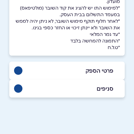
מועדון.
*למימוש התו יש להציג את קוד השובר (מולטיפאס)
במעמד התשלום בבית העסק.
*לאחר חלוף תוקף מימוש השובר, לא ניתן יהיה לממש
את השובר ולא יינתן זיכוי או החזר כספי בגינו.
*עד גמר המלאי
*התמונה להמחשה בלבד
*ט.ל.ח
פרטי הספק
סניפים
תל אביב
שם מלא
*
הברזל 4
טלפון
*
077-5309700