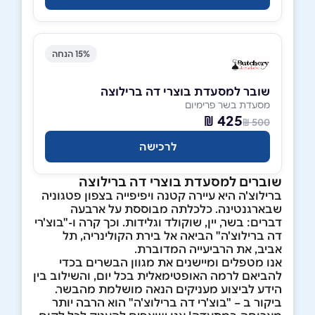
15% הנחה
שובר למסעדת בוצרי דה ברילוצה
מסעדת בשר פרימיום
425 ₪
500 ₪
לרכישה
שוברים למסעדת בוצרי דה ברילוצה
ברילוצ'ה היא עיירה קטנה ויפיפייה בצפון פטגוניה
שבארגנטינה. כלכלתה מבוססת על ארבעה
דברים: בשר, יין, שוקולד וגלידות. וכך קרה ו-"בוצ'רי
דה ברילוצ'ה" הביאה אל בירת הקולינריה, תל
אביב, את הרביעייה המדוברת.
אנו מטפלים ומיישנים את מגוון הבשרים בכדי
להביאם לרמה האופטימאלית בכל יום, והשילוב בין
הידע לביצוע מעניקים הנאה מושלמת מהבשר.
ביקור ב – "בוצ'רי דה ברילוצ'ה" הוא הרבה יותר