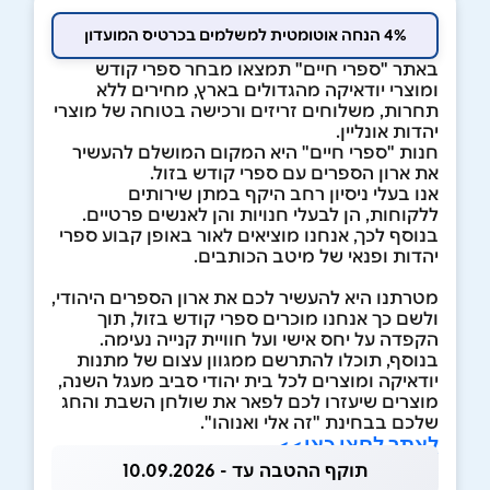
4% הנחה אוטומטית למשלמים בכרטיס המועדון
באתר "ספרי חיים" תמצאו מבחר ספרי קודש
ומוצרי יודאיקה מהגדולים בארץ, מחירים ללא
תחרות, משלוחים זריזים ורכישה בטוחה של מוצרי
יהדות אונליין.
חנות "ספרי חיים" היא המקום המושלם להעשיר
את ארון הספרים עם ספרי קודש בזול.
אנו בעלי ניסיון רחב היקף במתן שירותים
ללקוחות, הן לבעלי חנויות והן לאנשים פרטיים.
בנוסף לכך, אנחנו מוציאים לאור באופן קבוע ספרי
יהדות ופנאי של מיטב הכותבים.
מטרתנו היא להעשיר לכם את ארון הספרים היהודי,
ולשם כך אנחנו מוכרים ספרי קודש בזול, תוך
הקפדה על יחס אישי ועל חוויית קנייה נעימה.
בנוסף, תוכלו להתרשם ממגוון עצום של מתנות
יודאיקה ומוצרים לכל בית יהודי סביב מעגל השנה,
מוצרים שיעזרו לכם לפאר את שולחן השבת והחג
שלכם בבחינת "זה אלי ואנוהו".
לאתר לחצו כאן>>
תוקף ההטבה עד - 10.09.2026