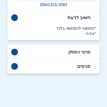
לאתר בית העסק
חשוב לדעת
*התמונה להמחשה בלבד
*ט.ל.ח
פרטי הספק
02-6428885
|
052-7165070
סניפים
באתר
ירושלים
רחוב כנפי נשרים 24
052-7165070
שם מלא
*