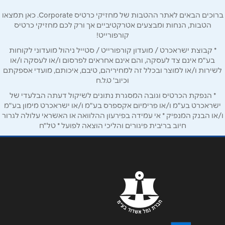
טלפון
*
ברוכים הבאים לאתר ההטבות של מחזיקי כרטיס Corporate. כאן תמצאו
הטבות, הנחות ומבצעים אטרקטיביים אך ורק לכם מחזיקי כרטיס
קורפורייט!
אימייל
*
* קבוצת ישראכרט / מועדון קורפורייט / סטייל ניהול מועדוני לקוחות
בע"מ אינם צד לעסקה, והם אינם אחראים לפרסום ו/או לעסקה ו/או
לשירות ו/או למוצר ובכלל זה למחיריהם, טיבם, איכותם, מועדי אספקתם
נושא
*
וכיוב' ט.ל.ח
אנא חזרו אלי בקשר ל...
* הנפקת הכרטיס וגובה המסגרת נתונים לשיקול דעתה הבלעדי של
ישראכרט בע"מ ו/או פרימיום אקספרס בע"מ ו/או ישראכרט מימון בע"מ
ו/או הבנק המנפיק * אי עמידה בפירעון ההלוואה או האשראי עלולה לגרור
הודעה
*
חיוב בריבית פיגורים והליכי הוצאה לפועל * טל"ח
שליחה