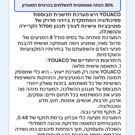
30% הנחה אוטומטית למשלמים בכרטיס המועדון
YOUACO היא מערכת חדשנית מבוססת
פסיכולוגיה המתמקדת בזיהוי מדויק של
מוטיבציות אישיות לצורך תכנון מסלול הקריירה
וההשכלה.
המערכת פותחה על בסיס מודל 8 המניעים של
פרופ' מאיר, שמציע גישה מעמיקה ואישית להבנת
מניעי האדם והשפעתם על בחירותיו המקצועיות
והאקדמיות.
היתרונות הייחודיים של YOUACO:
1. התאמה אישית מלאה
YOUACO אינה רק מערכת ייעוץ – היא כלי שמספק
תמונה מלאה של המוטיבציות, החוזקות והשאיפות
האישיות של כל משתמש. בזכות שאלון ייחודי
המבוסס על מנגנון ההשלכה, המערכת מזהה מה
מניע את המשתמש בכל תחום חיים: עסקים,
ארגון, תרבות, אנשים, אמנות, חוץ, מדע
וטכנולוגיה.
2. תוקף מדעי גבוה
המערכת מציעה כלי אבחון ברמת תוקף של 0.48,
המבטיחים התאמה מדויקת ונכונה למסלולי
השכלה ותעסוקה, תוך הפחתת סיכונים כמו נשירה
אקדמית וחוסר שביעות רצון תעסוקתית.