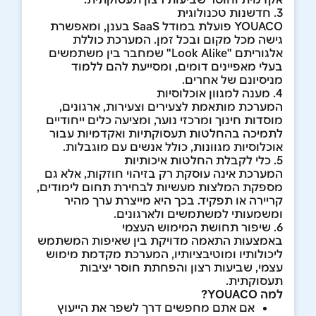
3. חדשנות טכנולוגית
YOUACO פועלת במודל SaaS בענן, ומאפשרת
גישה מכל מקום ובכל זמן. המערכת כוללת
אלגוריתם "Look Alike" שמחבר בין משתמשים
בעלי מאפיינים דומים, ומסייעת להם ללמוד
מניסיונם של אחרים.
4. מענה למגוון אוכלוסיות
המערכת מותאמת לצעירים וצעירות, ארגונים,
מוסדות חינוך ומרכזי נוער, ומציעה כלים ייחודיים
לתמיכה בהחלטות תעסוקתיות ואקדמיות עבור
אוכלוסיות מגוונות, כולל אנשים עם מוגבלות.
5. כלי לקבלת החלטות איכותיות
המערכת אינה עוסקת רק בזיהוי חוזקות, אלא גם
מספקת המלצות מעשיות לבחירת תחום לימודים,
קריירה או תפקיד. בכך היא מייצרת ערך מהיר
ומשמעותי למשתמשים ולארגונים.
6. שיפור תחושת המימוש העצמי
באמצעות התאמה מדויקת בין שאיפות המשתמש
ליכולותיו ומוטיבציותיו, המערכת מקדמת מימוש
עצמי, שביעות רצון והפחתת חוסר יציבות
תעסוקתית.
למה YOUACO?
אם אתם מחפשים דרך לשפר את הייעוץ