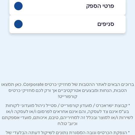
פרטי הספק
077-5497716
סניפים
באתר
ירושלים
הלל 6
077-5497716
שם מלא
*
טלפון
*
ברוכים הבאים לאתר ההטבות של מחזיקי כרטיס Corporate. כאן תמצאו
הטבות, הנחות ומבצעים אטרקטיביים אך ורק לכם מחזיקי כרטיס
קורפורייט!
אימייל
*
* קבוצת ישראכרט / מועדון קורפורייט / סטייל ניהול מועדוני לקוחות
בע"מ אינם צד לעסקה, והם אינם אחראים לפרסום ו/או לעסקה ו/או
לשירות ו/או למוצר ובכלל זה למחיריהם, טיבם, איכותם, מועדי אספקתם
נושא
*
וכיוב' ט.ל.ח
אנא חזרו אלי בקשר ל...
* הנפקת הכרטיס וגובה המסגרת נתונים לשיקול דעתה הבלעדי של