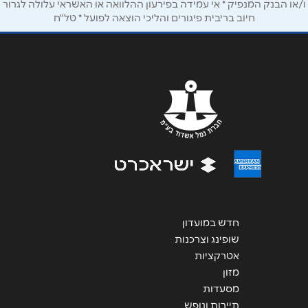
ו/או הבנק המנפיק * אי עמידה בפירעון ההלוואה או האשראי עלולה לגרור
נושא
*
חיוב בריבית פיגורים והליכי הוצאה לפועל * טל"ח
אנא חזרו אלי בקשר ל...
הודעה
*
שליחה
חדש במועדון
שופינג וצרכנות
אטרקציות
מזון
מסעדות
תיירות ונופש