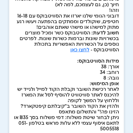
חיוך (כן, גם לעצמכם, למה לא)
וזהו!
דובוני הגומי שלנו יארזו את הסוויטבוקס עם 16-18
חטיפים, שוקולדים וממתקים בהפתעה ויעשו רגע
מתוק למישהו או מישהי שאתם אוהבים!
חשוב לדעת:
הסוויטבוקס כשר ומכיל מוצרים
בכשרויות שונות וברמות כשרות שונות. לפרטים
נוספים על הכשרויות האפשריות בתכולת
הסוויטבוקס -
לחצו כאן
מידות הסוויטבוקס:
אורך: 38
רוחב: 34
גובה: 8
אופן המימוש:
לאחר רכישת השובר וקבלת הקוד למייל ולנייד יש
להיכנס לאתר סוויטוויט להוסיף לסל את המארז
וללחוץ על המשך לקופה
ולהזין את הקוד השובר ב"קיבלתם קיפטקארד?
הזינו פה!" והתשלום מתאפס
ניתן לבחור שיטת משלוח: דמי משלוח בסך ₪35 או
לתאם איסוף עצמי ללא עלות מראש בטלפון 051-
5005518