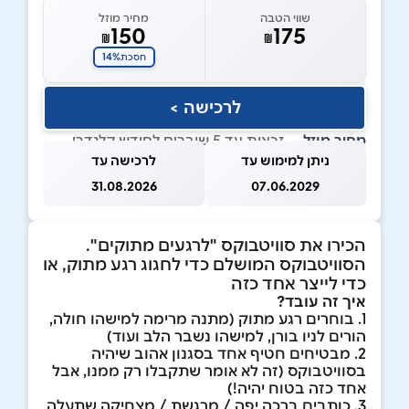
שווי הטבה
מחיר מוזל
150
175
₪
₪
14%
חסכת
לרכישה >
מחיר מוזל
— זכאות עד 5 שוברים לחודש קלנדרי
ניתן למימוש עד
לרכישה עד
31.08.2026
07.06.2029
הכירו את סוויטבוקס "לרגעים מתוקים".
הסוויטבוקס המושלם כדי לחגוג רגע מתוק, או
כדי לייצר אחד כזה
איך זה עובד?
1. בוחרים רגע מתוק (מתנה מרימה למישהו חולה,
הורים לניו בורן, למישהו נשבר הלב ועוד)
2. מבטיחים חטיף אחד בסגנון אהוב שיהיה
בסוויטבוקס (זה לא אומר שתקבלו רק ממנו, אבל
אחד כזה בטוח יהיה!)
3. כותבים ברכה יפה / מרגשת / מצחיקה שתעלה