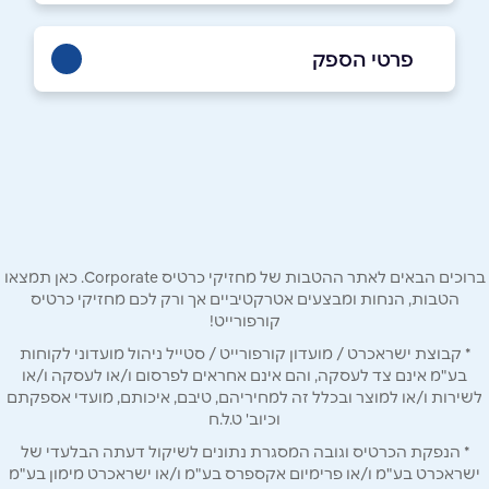
פרטי הספק
0515005518
באתר
בפייסבוק
באינסטגרם
בוואטסאפ
ברוכים הבאים לאתר ההטבות של מחזיקי כרטיס Corporate. כאן תמצאו
הטבות, הנחות ומבצעים אטרקטיביים אך ורק לכם מחזיקי כרטיס
שם מלא
*
קורפורייט!
* קבוצת ישראכרט / מועדון קורפורייט / סטייל ניהול מועדוני לקוחות
טלפון
*
בע"מ אינם צד לעסקה, והם אינם אחראים לפרסום ו/או לעסקה ו/או
לשירות ו/או למוצר ובכלל זה למחיריהם, טיבם, איכותם, מועדי אספקתם
וכיוב' ט.ל.ח
אימייל
*
* הנפקת הכרטיס וגובה המסגרת נתונים לשיקול דעתה הבלעדי של
ישראכרט בע"מ ו/או פרימיום אקספרס בע"מ ו/או ישראכרט מימון בע"מ