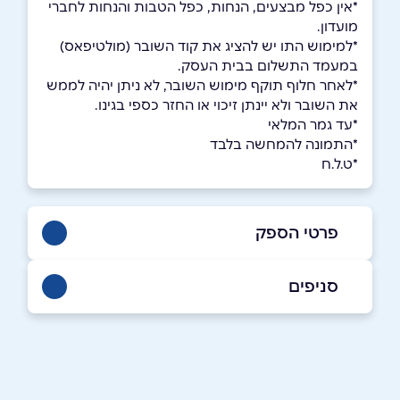
*אין כפל מבצעים, הנחות, כפל הטבות והנחות לחברי
מועדון.
*למימוש התו יש להציג את קוד השובר (מולטיפאס)
במעמד התשלום בבית העסק.
*לאחר חלוף תוקף מימוש השובר, לא ניתן יהיה לממש
את השובר ולא יינתן זיכוי או החזר כספי בגינו.
*עד גמר המלאי
*התמונה להמחשה בלבד
*ט.ל.ח
פרטי הספק
077-9386-111
סניפים
באתר
באינסטגרם
תל אביב
צבי סטרכילביץ 4
077-9386-111