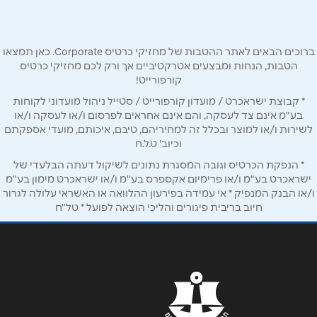
שם מלא
*
טלפון
*
ברוכים הבאים לאתר ההטבות של מחזיקי כרטיס Corporate. כאן תמצאו
הטבות, הנחות ומבצעים אטרקטיביים אך ורק לכם מחזיקי כרטיס
קורפורייט!
אימייל
*
* קבוצת ישראכרט / מועדון קורפורייט / סטייל ניהול מועדוני לקוחות
בע"מ אינם צד לעסקה, והם אינם אחראים לפרסום ו/או לעסקה ו/או
לשירות ו/או למוצר ובכלל זה למחיריהם, טיבם, איכותם, מועדי אספקתם
נושא
*
וכיוב' ט.ל.ח
אנא חזרו אלי בקשר ל...
* הנפקת הכרטיס וגובה המסגרת נתונים לשיקול דעתה הבלעדי של
ישראכרט בע"מ ו/או פרימיום אקספרס בע"מ ו/או ישראכרט מימון בע"מ
ו/או הבנק המנפיק * אי עמידה בפירעון ההלוואה או האשראי עלולה לגרור
הודעה
*
חיוב בריבית פיגורים והליכי הוצאה לפועל * טל"ח
שליחה