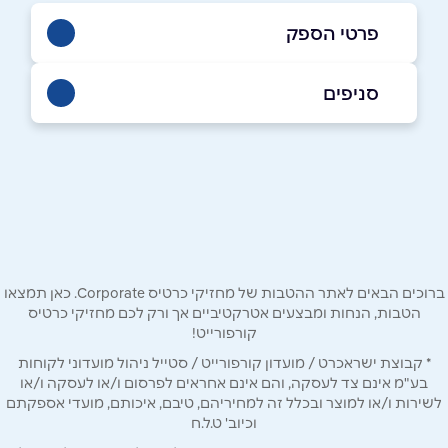
פרטי הספק
053-3030338
|
079-7290511
סניפים
ראשון לציון
שם מלא
*
פלטין נפתלי 1
079-7290511
טלפון
*
ברוכים הבאים לאתר ההטבות של מחזיקי כרטיס Corporate. כאן תמצאו
אימייל
*
הטבות, הנחות ומבצעים אטרקטיביים אך ורק לכם מחזיקי כרטיס
קורפורייט!
* קבוצת ישראכרט / מועדון קורפורייט / סטייל ניהול מועדוני לקוחות
נושא
*
בע"מ אינם צד לעסקה, והם אינם אחראים לפרסום ו/או לעסקה ו/או
אנא חזרו אלי בקשר ל...
לשירות ו/או למוצר ובכלל זה למחיריהם, טיבם, איכותם, מועדי אספקתם
וכיוב' ט.ל.ח
הודעה
*