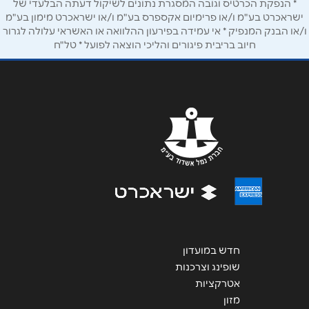
* הנפקת הכרטיס וגובה המסגרת נתונים לשיקול דעתה הבלעדי של
ישראכרט בע"מ ו/או פרימיום אקספרס בע"מ ו/או ישראכרט מימון בע"מ
ו/או הבנק המנפיק * אי עמידה בפירעון ההלוואה או האשראי עלולה לגרור
חיוב בריבית פיגורים והליכי הוצאה לפועל * טל"ח
שליחה
חדש במועדון
שופינג וצרכנות
אטרקציות
מזון