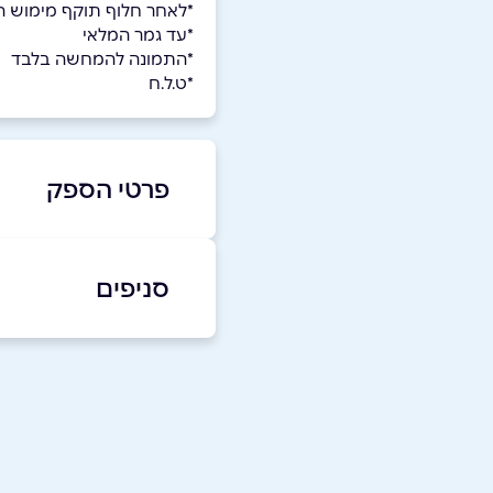
*לאחר חלוף תוקף מימוש השו
*עד גמר המלאי
*התמונה להמחשה בלבד
*ט.ל.ח
פרטי הספק
077-3034216
סניפים
בפייסבוק
רחובות
המדע 8
שם מלא
*
077-3034216
טלפון
*