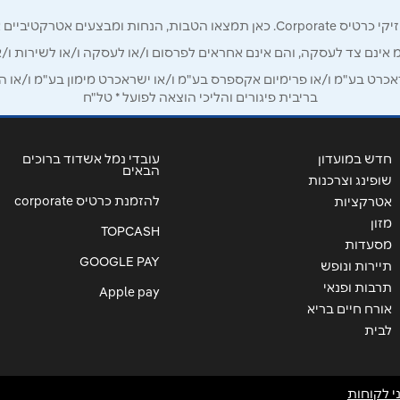
רק לכם מחזיקי כרטיס קורפורייט!
מ אינם צד לעסקה, והם אינם אחראים לפרסום ו/או לעסקה ו/או לשירות ו/א
ט בע"מ ו/או פרימיום אקספרס בע"מ ו/או ישראכרט מימון בע"מ ו/או הבנ
בריבית פיגורים והליכי הוצאה לפועל * טל"ח
חדש במועדון
עובדי נמל אשדוד ברוכים
הבאים
שופינג וצרכנות
להזמנת כרטיס corporate
אטרקציות
מזון
TOPCASH
מסעדות
GOOGLE PAY
שליחה
תיירות ונופש
תרבות ופנאי
Apple pay
אורח חיים בריא
לבית