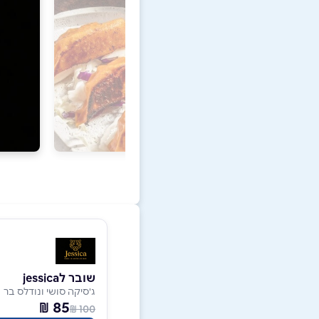
שובר לjessica
ג'סיקה סושי ונודלס בר
85 ₪
100 ₪