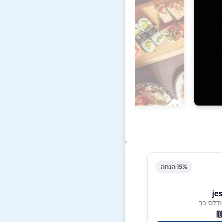
15% הנחה
ודלס בר