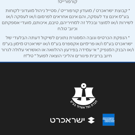
קורפורייט!
דרך חברון 101
* קבוצת ישראכרט / מועדון קורפורייט / סטייל ניהול מועדוני לקוחות
נושא
*
02-5479090
בע"מ אינם צד לעסקה, והם אינם אחראים לפרסום ו/או לעסקה ו/או
לשירות ו/או למוצר ובכלל זה למחיריהם, טיבם, איכותם, מועדי אספקתם
אנא חזרו אלי בקשר ל...
וכיוב' ט.ל.ח
אילת
* הנפקת הכרטיס וגובה המסגרת נתונים לשיקול דעתה הבלעדי של
הודעה
*
ישראכרט בע"מ ו/או פרימיום אקספרס בע"מ ו/או ישראכרט מימון בע"מ
ו/או הבנק המנפיק * אי עמידה בפירעון ההלוואה או האשראי עלולה לגרור
מרכז תיירות, מפלס תחתון
חיוב בריבית פיגורים והליכי הוצאה לפועל * טל"ח
08-9327747
באר שבע
שליחה
מתחם ביג , חיל ההנדסה 1
08-6430353
חיפה