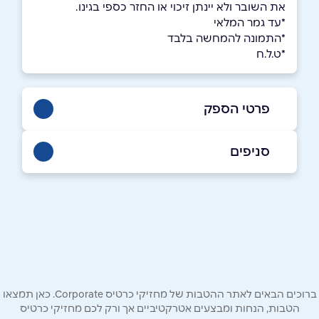
את השובר ולא יינתן זיכוי או החזר כספי בגינו.
*עד גמר המלאי
*התמונה להמחשה בלבד
*ט.ל.ח
פרטי הספק
באתר
בפייסבוק
באינסטגרם
סניפים
אשקלון
מרכז מסחרי גלובוס סנטר אשקלון צומת,
שם מלא
*
מבקיעים
08-6672070
טלפון
*
ברוכים הבאים לאתר ההטבות של מחזיקי כרטיס Corporate. כאן תמצאו
ירושלים
אימייל
*
הטבות, הנחות ומבצעים אטרקטיביים אך ורק לכם מחזיקי כרטיס