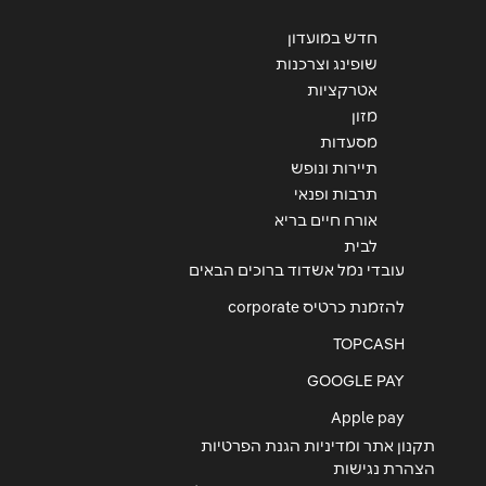
חדש במועדון
חורב 15
שופינג וצרכנות
04-9818109
אטרקציות
מזון
מסעדות
חולון
תיירות ונופש
תרבות ופנאי
הרוקמים 26 חולון, פארק עזריאלי
אורח חיים בריא
03-6702071
לבית
עובדי נמל אשדוד ברוכים הבאים
להזמנת כרטיס corporate
אשקלון
TOPCASH
הנמל 9 מרינה מול אשקלון
GOOGLE PAY
08-9108030
Apple pay
תקנון אתר ומדיניות הגנת הפרטיות
הצהרת נגישות