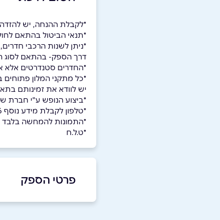
*לקבלת ההנחה, יש להזדהות 
*תנאי הביטול בהתאם לחוק
*ניתן לשנות הרכבי חדרים,
דרך הספק- בהתאם לסוג המ
*החדרים סטנדרטים אלא אם
*כל מתקני המלון פתוחים 
יש לוודא את זמינותם בתאר
*ביצוע הנופש ע"י חברת שפר-
*טלפון לקבלת מידע נוסף 03-9627776 או 050-5890270
*התמונות להמחשה בלבד
*ט.ל.ח
פרטי הספק
-5890270
|
03-9623222