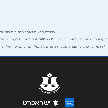
באתר
שם מלא
*
ברוכים הבאים לאתר ההטבות של מחזיקי כרטיס Corporate. כאן תמצאו הטבות, הנחות ומבצעים אטרקטיביים אך ו
* קבוצת ישראכרט / מועדון קורפורייט / סטייל ניהול מועדוני לקוחות בע"
טלפון
*
* הנפקת הכרטיס וגובה המסגרת נתונים לשיקול דעתה הבלעדי של ישראכר
נושא
*
אנא חזרו אלי בקשר ל...
הודעה
*