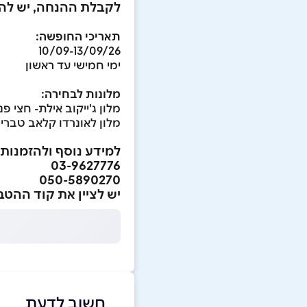
לקבלת ההנחה, יש להזד
תאריכי החופשה:
10/09-13/09/26
ימי חמישי עד ראשון
מלונות לבחירה:
מלון ג'ייקוב אילת- חצי פנסיון - 26₪
מלון לאונרדו קלאב טבריה- הכל כל
למידע נוסף ולהזמנות:
03-9627776
050-5890270
יש לציין את קוד ההטבה "6
חשוב לדעת