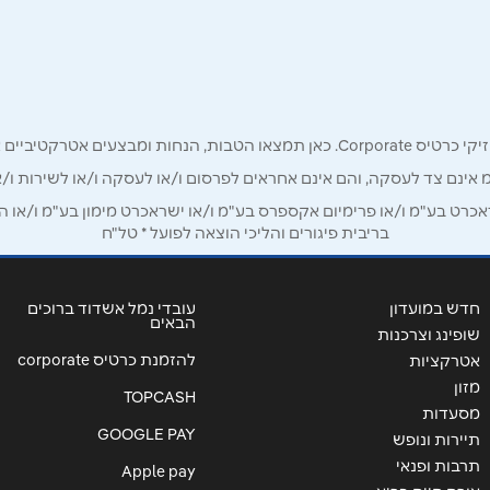
רק לכם מחזיקי כרטיס קורפורייט!
מ אינם צד לעסקה, והם אינם אחראים לפרסום ו/או לעסקה ו/או לשירות ו/א
אימייל
*
ט בע"מ ו/או פרימיום אקספרס בע"מ ו/או ישראכרט מימון בע"מ ו/או הבנ
בריבית פיגורים והליכי הוצאה לפועל * טל"ח
חדש במועדון
עובדי נמל אשדוד ברוכים
הבאים
שופינג וצרכנות
להזמנת כרטיס corporate
אטרקציות
מזון
TOPCASH
מסעדות
GOOGLE PAY
תיירות ונופש
תרבות ופנאי
Apple pay