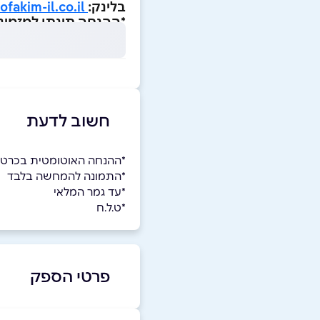
בלינק:
style.ofakim-il.co.il
*ההנחה תינתן למזמינ
חשוב לדעת
*ההנחה האוטומטית בכרטיס
*התמונה להמחשה בלבד
*עד גמר המלאי
*ט.ל.ח
פרטי הספק
03-7622400