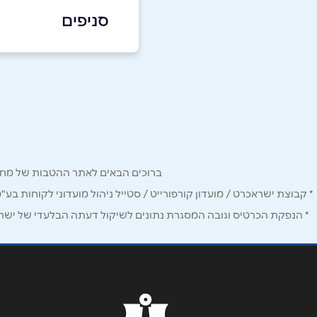
סניפים
באתר
בפייסבוק
תל אביב יפו
דרך מנחם בגין 82
שם מלא
*
03-7610610
טלפון
*
ברוכים הבאים לאתר ההטבות של מחזיקי כרטיס Corporate. כאן תמצאו הטבות, הנחות ומבצעים אטרקטיביים אך ו
נושא
*
* קבוצת ישראכרט / מועדון קורפורייט / סטייל ניהול מועדוני לקוחות בע"
* הנפקת הכרטיס וגובה המסגרת נתונים לשיקול דעתה הבלעדי של ישראכר
אנא חזרו אלי בקשר ל...
הודעה
*