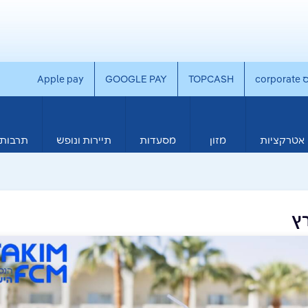
co
TOPCASH
GOOGLE PAY
Apple pay
אטרקציות
מזון
מסעדות
תיירות ונופש
תרבות 
ץ