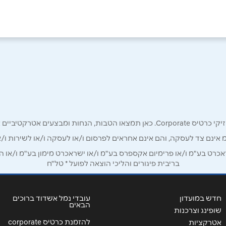
באינסטגרם
אימייל
*
רק לכם מחזיקי כרטיס קורפורייט!
מ אינם צד לעסקה, והם אינם אחראים לפרסום ו/או לעסקה ו/או לשירות ו/א
ט בע"מ ו/או פרימיום אקספרס בע"מ ו/או ישראכרט מימון בע"מ ו/או הבנ
בריבית פיגורים והליכי הוצאה לפועל * טל"ח
חדש במועדון
עובדי נמל אשדוד ברוכים
הבאים
שופינג וצרכנות
להזמנת כרטיס corporate
אטרקציות