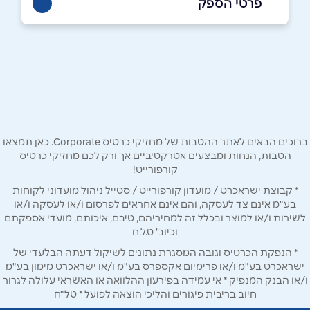
פרטי הספק
03-5761514
באתר
שם מלא
*
ברוכים הבאים לאתר ההטבות של מחזיקי כרטיס Corporate. כאן תמצאו
הטבות, הנחות ומבצעים אטרקטיביים אך ורק לכם מחזיקי כרטיס
קורפורייט!
טלפון
*
* קבוצת ישראכרט / מועדון קורפורייט / סטייל ניהול מועדוני לקוחות
בע"מ אינם צד לעסקה, והם אינם אחראים לפרסום ו/או לעסקה ו/או
לשירות ו/או למוצר ובכלל זה למחיריהם, טיבם, איכותם, מועדי אספקתם
אימייל
*
וכיוב' ט.ל.ח
* הנפקת הכרטיס וגובה המסגרת נתונים לשיקול דעתה הבלעדי של
ישראכרט בע"מ ו/או פרימיום אקספרס בע"מ ו/או ישראכרט מימון בע"מ
נושא
*
ו/או הבנק המנפיק * אי עמידה בפירעון ההלוואה או האשראי עלולה לגרור
אנא חזרו אלי בקשר ל...
חיוב בריבית פיגורים והליכי הוצאה לפועל * טל"ח