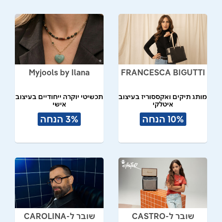
Myjools by Ilana
FRANCESCA BIGUTTI
מותג תיקים ואקססוריז בעיצוב
תכשיטי יוקרה ייחודיים בעיצוב
איטלקי
אישי
10% הנחה
3% הנחה
שובר ל-CASTRO
שובר ל-CAROLINA