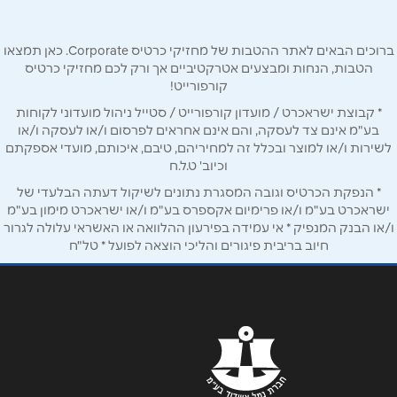
טלפון
*
ברוכים הבאים לאתר ההטבות של מחזיקי כרטיס Corporate. כאן תמצאו
אימייל
*
הטבות, הנחות ומבצעים אטרקטיביים אך ורק לכם מחזיקי כרטיס
קורפורייט!
* קבוצת ישראכרט / מועדון קורפורייט / סטייל ניהול מועדוני לקוחות
נושא
*
בע"מ אינם צד לעסקה, והם אינם אחראים לפרסום ו/או לעסקה ו/או
אנא חזרו אלי בקשר ל...
לשירות ו/או למוצר ובכלל זה למחיריהם, טיבם, איכותם, מועדי אספקתם
וכיוב' ט.ל.ח
הודעה
*
* הנפקת הכרטיס וגובה המסגרת נתונים לשיקול דעתה הבלעדי של
ישראכרט בע"מ ו/או פרימיום אקספרס בע"מ ו/או ישראכרט מימון בע"מ
ו/או הבנק המנפיק * אי עמידה בפירעון ההלוואה או האשראי עלולה לגרור
חיוב בריבית פיגורים והליכי הוצאה לפועל * טל"ח
שליחה