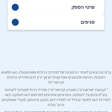
פרטי הספק
0523865740
סניפים
באתר
ירושלים
הפלמ״ח 18
0523865740
שם מלא
*
טלפון
*
ברוכים הבאים לאתר ההטבות של מחזיקי כרטיס Corporate. כאן תמצאו
הטבות, הנחות ומבצעים אטרקטיביים אך ורק לכם מחזיקי כרטיס
קורפורייט!
אימייל
*
* קבוצת ישראכרט / מועדון קורפורייט / סטייל ניהול מועדוני לקוחות
בע"מ אינם צד לעסקה, והם אינם אחראים לפרסום ו/או לעסקה ו/או
לשירות ו/או למוצר ובכלל זה למחיריהם, טיבם, איכותם, מועדי אספקתם
נושא
*
וכיוב' ט.ל.ח