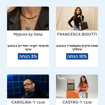
Myjools by Ilana
FRANCESCA BIGUTTI
מותג תיקים ואקססוריז בעיצוב
תכשיטי יוקרה ייחודיים בעיצוב
איטלקי
אישי
10% הנחה
3% הנחה
שובר ל-CASTRO
שובר ל-CAROLINA