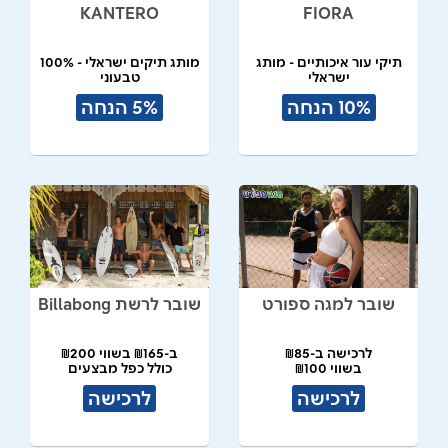
KANTERO
FIORA
תיקי עור איכותיים - מותג
מותג תיקים ישראלי - 100%
ישראלי
טבעוני
תל אביב
10% הנחה
5% הנחה
שובר למגה ספורט
שובר לרשת Billabong
לרכישה ב-₪85
ב-₪165 בשווי ₪200
בשווי ₪100
כולל כפל מבצעים
לרכישה
לרכישה