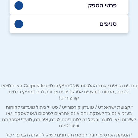
פרטי הספק
סניפים
052-6981101
יהוד
באתר
באינסטגרם
בוואטסאפ
צבי ישי 10, יהוד
שם מלא
*
ברוכים הבאים לאתר ההטבות של מחזיקי כרטיס Corporate. כאן תמצאו
טלפון
*
הטבות, הנחות ומבצעים אטרקטיביים אך ורק לכם מחזיקי כרטיס
קורפורייט!
* קבוצת ישראכרט / מועדון קורפורייט / סטייל ניהול מועדוני לקוחות
אימייל
*
בע"מ אינם צד לעסקה, והם אינם אחראים לפרסום ו/או לעסקה ו/או
לשירות ו/או למוצר ובכלל זה למחיריהם, טיבם, איכותם, מועדי אספקתם
וכיוב' ט.ל.ח
נושא
*
* הנפקת הכרטיס וגובה המסגרת נתונים לשיקול דעתה הבלעדי של