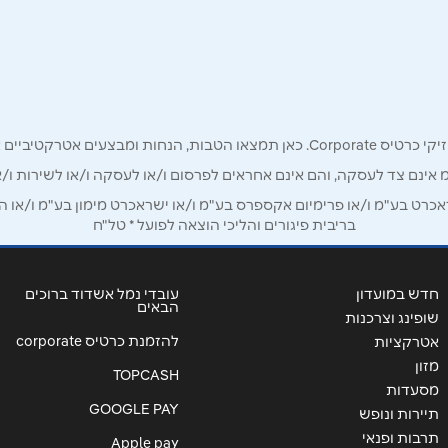
אימייל
*
רק לכם מחזיקי כרטיס קורפורייט!
מ אינם צד לעסקה, והם אינם אחראים לפרסום ו/או לעסקה ו/או לשירות ו/א
ט בע"מ ו/או פרימיום אקספרס בע"מ ו/או ישראכרט מימון בע"מ ו/או הבנ
בריבית פיגורים והליכי הוצאה לפועל * טל"ח
חדש במועדון
עובדי נמל אשדוד ברוכים
הבאים
שופינג וצרכנות
להזמנת כרטיס corporate
אטרקציות
מזון
TOPCASH
מסעדות
GOOGLE PAY
שליחה
תיירות ונופש
תרבות ופנאי
Apple pay