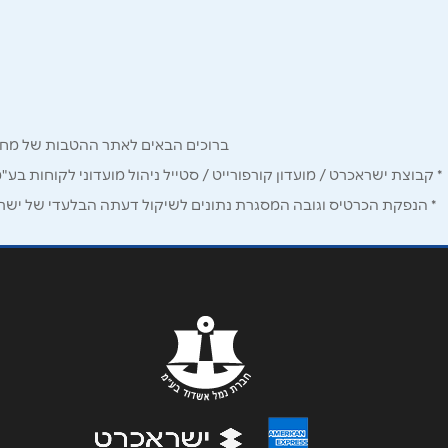
קהילת צפת 1
שם מלא
*
077-9969462
טלפון
*
ברוכים הבאים לאתר ההטבות של מחזיקי כרטיס Corporate. כאן תמצאו הטבות, הנחות ומבצעים אטרקטיביים אך ו
נושא
*
* קבוצת ישראכרט / מועדון קורפורייט / סטייל ניהול מועדוני לקוחות בע"
* הנפקת הכרטיס וגובה המסגרת נתונים לשיקול דעתה הבלעדי של ישראכר
אנא חזרו אלי בקשר ל...
הודעה
*