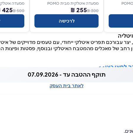
מסעדה איטלקית מבית POMO
מסעדה איטלקית מ
425 ₪
255 ₪
500 ₪
300 ₪
לרכישה
ל
יטליה
צר עבורכם תפריט איטלקי ייחודי, עם טעמים מדוייקים של איטל
ן רחב של מאכלים מהמטבח האיטלקי ובנוסף, פסטות ופיצות המי
 לחצו כאן>>
תוקף ההטבה עד - 07.09.2026
לאתר בית העסק