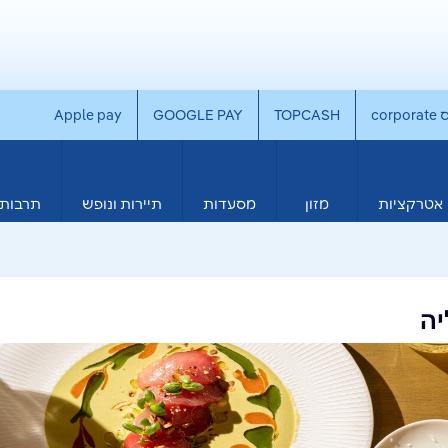
co
TOPCASH
GOOGLE PAY
Apple pay
אטרקציות
מזון
מסעדות
תיירות ונופש
תרבות 
יה