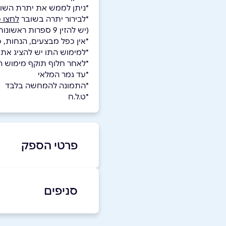
*ניתן לממש את יתרת השו
*לבירור יתרה בשובר
לחצו כ
(יש להזין 9 ספרות ראשונות בלבד של הקוד)
*אין כפל מבצעים, הנחות, 
*למימוש התו יש להציג את
*לאחר חלוף תוקף מימוש השו
*עד גמר המלאי
*התמונה להמחשה בלבד
*ט.ל.ח
פרטי הספק
077-9969462
סניפים
באתר
בפייסבוק
נתניה