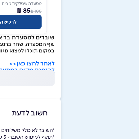
מסעדה איטלקית מבית POMO
85 ₪
100 ₪
לרכישה
שוברים למסעדת בר א
שף המסעדה, שחר ברנע, י
במקום תוכלו למצוא מגוו
לאתר לחצו כאן>>
להזמנת מקום במסעדה
חשוב לדעת
*השובר לא כולל משלוחים
*תוקף למימוש השובר- 5 שנים.