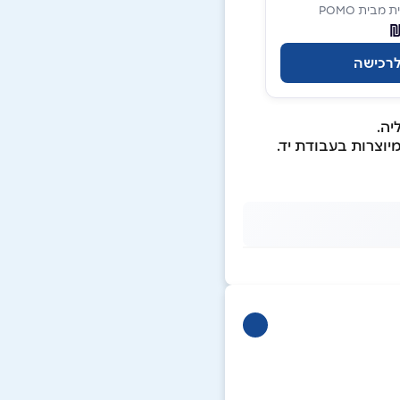
בית POMO
רכישה
יה.
וצרות בעבודת יד.